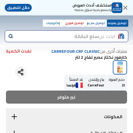
استكشف أحدث العروض
حمّل التطبيق
واستمتع بتجربة تسوّق مذهلة!
توصيل بموعد
توصيل سريع
توصيل فوري
إلكترونيات
ابحث عن
سلع البقالة
نفدت الكمية
منتجات أُخرى من
CARREFOUR:CRF CLASSIC
كارفور نكتار عصير تفاح 2 لتر
حجم العبوة
يباع ويُشحن
بلد المنشأ
2l
Carrefour
فرنسا
غير متوفر
المكونات