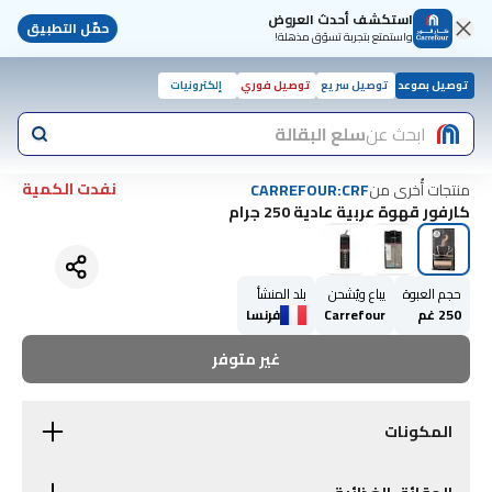
استكشف أحدث العروض
حمّل التطبيق
واستمتع بتجربة تسوّق مذهلة!
توصيل بموعد
توصيل سريع
توصيل فوري
إلكترونيات
ابحث عن
سلع البقالة
نفدت الكمية
منتجات أُخرى من
CARREFOUR:CRF
كارفور قهوة عربية عادية 250 جرام
حجم العبوة
يباع ويُشحن
بلد المنشأ
250 غم
Carrefour
فرنسا
غير متوفر
المكونات