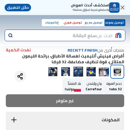
استكشف أحدث العروض
حمّل التطبيق
واستمتع بتجربة تسوّق مذهلة!
توصيل بموعد
توصيل سريع
توصيل فوري
إلكترونيات
ابحث عن
سلع البقالة
نفدت الكمية
منتجات أُخرى من
RECKITT:FINISH
أقراص فينيش ألتيميت لغسالة الأطباق، برائحة الليمون
المتلألئ، قوة تنظيف مضاعفة، 32 قرصًا
1
+
حجم العبوة
يباع ويُشحن
بلد المنشأ
32 tabs
Carrefour
بولندا
غير متوفر
المكونات