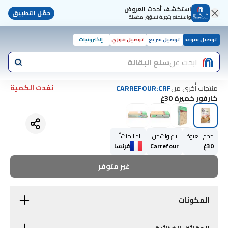
استكشف أحدث العروض
حمّل التطبيق
واستمتع بتجربة تسوّق مذهلة!
توصيل بموعد
توصيل سريع
توصيل فوري
إلكترونيات
ابحث عن
سلع البقالة
نفدت الكمية
منتجات أُخرى من
CARREFOUR:CRF
كارفور خميرة 30غ
حجم العبوة
يباع ويُشحن
بلد المنشأ
30غ
Carrefour
فرنسا
غير متوفر
المكونات