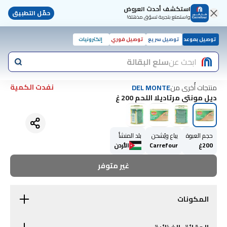
استكشف أحدث العروض
حمّل التطبيق
واستمتع بتجربة تسوّق مذهلة!
توصيل بموعد
توصيل سريع
توصيل فوري
إلكترونيات
ابحث عن
سلع البقالة
نفدت الكمية
منتجات أُخرى من
DEL MONTE
ديل مونتي مرتاديلا اللحم 200 غ
حجم العبوة
يباع ويُشحن
بلد المنشأ
200غ
Carrefour
الأردن
غير متوفر
المكونات