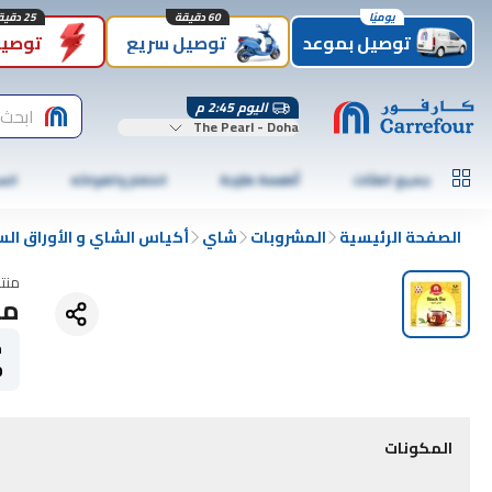
يوميًا
60 دقيقة
25 دقيقة
توصيل بموعد
توصيل سريع
توصيل
اليوم 2:45 م
ابحث
The Pearl - Doha
جميع الفئات
أطعمة طازجة
الخضار والفواكه
الس
الصفحة الرئيسية
المشروبات
شاي
أكياس الشاي و الأوراق الس
منت
ماف
ح
0
المكونات