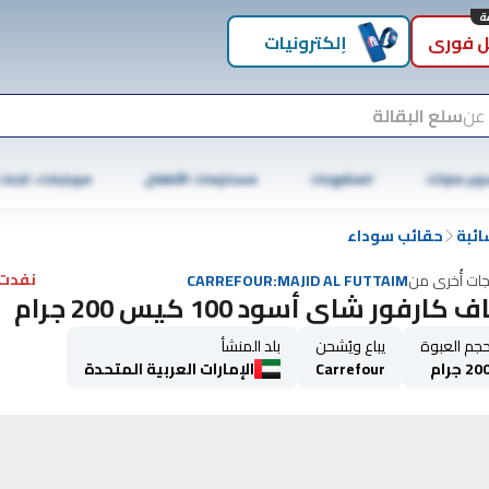
 فوري
إلكترونيات
 عن
سلع البقالة
وبر ماركت
المشروبات
مستلزمات الأطفال
موبايلات، تابلت
ائبة
حقائب سوداء
نفدت 
جات أُخرى من
CARREFOUR:MAJID AL FUTTAIM
 كارفور شاي أسود 100 كيس 200 جرام
جم العبوة
يباع ويُشحن
بلد المنشأ
20 جرام
Carrefour
الإمارات العربية المتحدة