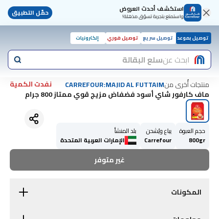
استكشف أحدث العروض
حمّل التطبيق
واستمتع بتجربة تسوّق مذهلة!
توصيل بموعد
توصيل سريع
توصيل فوري
إلكترونيات
ابحث عن
سلع البقالة
نفدت الكمية
منتجات أُخرى من
CARREFOUR:MAJID AL FUTTAIM
ماف كارفور شاي أسود فضفاض مزيج قوي ممتاز 800 جرام
حجم العبوة
يباع ويُشحن
بلد المنشأ
800gr
Carrefour
الإمارات العربية المتحدة
غير متوفر
المكونات