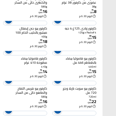
عضوي من كارفور، 38 غرام
والكمثري خالي من السكر
المضاف 580 غرام
580g
38g
16
8
25
.
75
.
QAR
QAR
اليوم 6:30 م
اليوم 6:30 م
كارفور زبادي 125غ 4 حبه
كارفور بيو جبن إيمنتال
مبشور بالحليب الخام 100
125g x Pack of 4
15
غرام
00
.
100g
QAR
18
00
.
اليوم 6:30 م
QAR
اليوم 6:30 م
كارفور بيو فاصوليا بيضاء
كارفور فاصوليا بيضاء
بالطماطم 446 مل
مطبوخة 410 غرام
410g
446ml
14
15
75
.
75
.
QAR
QAR
اليوم 6:30 م
اليوم 6:30 م
كارفور بيو سويت بازيلا وجزر
كارفور بيو هريس التفاح
720 مل
والمانغو خالي من السكر
المضاف 580 غرام
580g
720ml
16
22
25
.
75
.
QAR
QAR
اليوم 6:30 م
اليوم 6:30 م