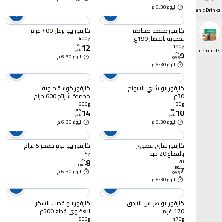
اليوم 6:30 م
Organic Drinks
كارفور صلصة طماطم
كارفور بيو برغل 400 غرام
عضوية بالخضار 190غ
400g
12
75
.
190g
Organic Frozen Products
QAR
9
75
.
اليوم 6:30 م
QAR
اليوم 6:30 م
كارفور بيو شاي البابونج
كارفور كوسة حيوية
30غ
مجمدة شرائح 600 جرام
600g
30g
14
10
50
.
75
.
QAR
QAR
اليوم 6:30 م
اليوم 6:30 م
كارفور شاي عضوي
كارفور بيو ثوم معمر 5 غرام
بالنعناع 20 حبة
5g
8
75
.
20
QAR
7
50
.
اليوم 6:30 م
QAR
اليوم 6:30 م
كارفور بيو هريس البندق
كارفور بيو قصب السكر
170 غرام
العضوي قطع 500غ
500g
170g