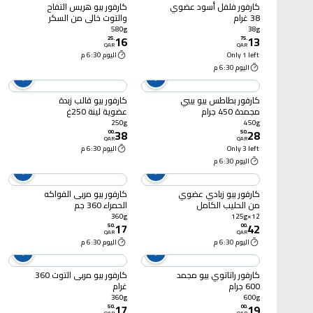
كارفور فلفل أسود عضوي
كارفور بيو هريس التفاح
38 غرام
والتوت خالي من السكر
المضاف 580 غرام
580g
38g
16
13
25
.
75
.
QAR
QAR
Only 1 left
اليوم 6:30 م
اليوم 6:30 م
كارفور بطاطس بيو بيبي
كارفور بيو قالب زبدة
مجمدة 450 جرام
عضوية لينة 250غ
250g
450g
38
28
00
.
50
.
QAR
QAR
Only 3 left
اليوم 6:30 م
اليوم 6:30 م
كارفور بيو زبادي عضوي
كارفور بيو مربى الفواكه
من الحليب الكامل
الحمراء 360 جم
125غ×12
360g
125g×12
17
42
50
.
00
.
QAR
QAR
اليوم 6:30 م
اليوم 6:30 م
كارفور راتاتوي بيو مجمد
كارفور بيو مربى التوت 360
600 جرام
غرام
360g
600g
17
19
50
.
00
.