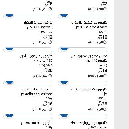
8
7
50
.
50
.
QAR
QAR
اليوم 6:30 م
اليوم 6:30 م
كارفور بيو قشدة طازجة و
كارفور شوربة الخضار
حامضة عضوية 200مل
العضوي 300 مل
xقطعتين
300mlx2
200ml
12
18
50
.
00
.
QAR
QAR
اليوم 6:30 م
اليوم 6:30 م
عدس عضوي عضوي من
كارفور بيو ليمون زبادي
كارفور 446 مل
125 جرام × 4
125grx4's
410g
20
13
00
.
50
.
QAR
QAR
اليوم 6:30 م
اليوم 6:30 م
كارفور زيت الجوز البكر 250
فاصوليا خضراء عضوية
مل
مقطعة بدقة فائقة من
كارفور 360 غرام
360g
250ml
16
38
75
.
25
.
QAR
QAR
اليوم 6:30 م
اليوم 6:30 م
كارفور بيو جزر وبازلاء خضراء
كارفور جبنة فيتا 180 غ
عضوي 340غ
180g