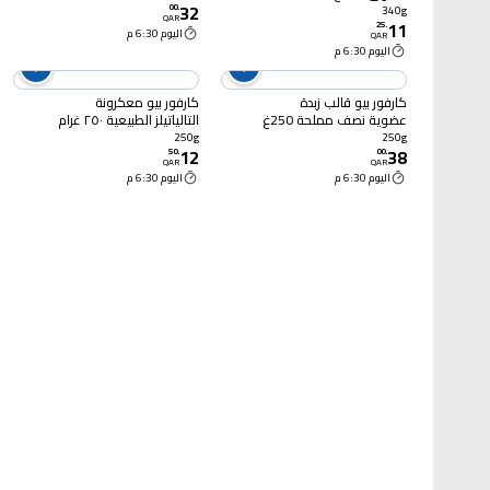
32
00
.
340g
QAR
11
25
.
اليوم 6:30 م
QAR
اليوم 6:30 م
كارفور بيو قالب زبدة
كارفور بيو معكرونة
عضوية نصف مملحة 250غ
التالياتيلز الطبيعية ٢٥٠ غرام
250g
250g
12
38
50
.
00
.
QAR
QAR
اليوم 6:30 م
اليوم 6:30 م