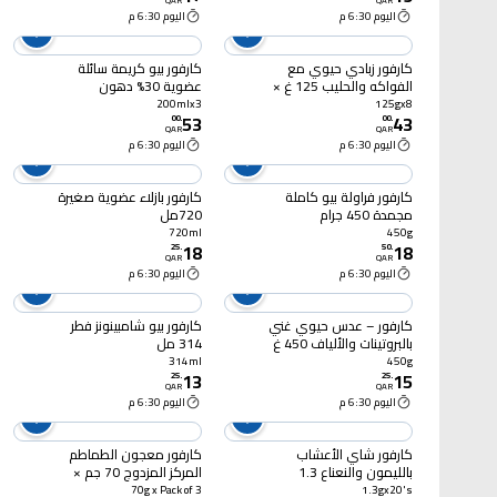
QAR
QAR
اليوم 6:30 م
اليوم 6:30 م
كارفور زبادي حيوي مع
كارفور بيو كريمة سائلة
الفواكه والحليب 125 غ ×
عضوية 30% دهون
8
200مل×3
200mlx3
125gx8
53
43
00
.
00
.
QAR
QAR
اليوم 6:30 م
اليوم 6:30 م
كارفور فراولة بيو كاملة
كارفور بازلاء عضوية صغيرة
مجمدة 450 جرام
720مل
720ml
450g
18
18
25
.
50
.
QAR
QAR
اليوم 6:30 م
اليوم 6:30 م
كارفور – عدس حيوي غني
كارفور بيو شامبينونز فطر
بالبروتينات والألياف 450 غ
314 مل
314ml
450g
13
15
25
.
25
.
QAR
QAR
اليوم 6:30 م
اليوم 6:30 م
كارفور شاي الأعشاب
كارفور معجون الطماطم
بالليمون والنعناع 1.3
المركز المزدوج 70 جم ×
غرام×20
عبوة من 3
70g x Pack of 3
1.3gx20's