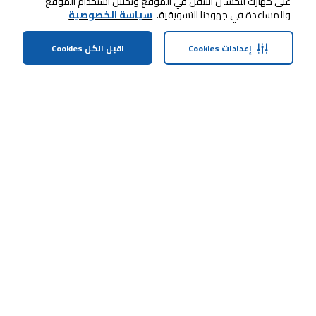
على جهازك لتحسين التنقل في الموقع وتحليل استخدام الموقع
والمساعدة في جهودنا التسويقية.
سياسة الخصوصية
إعدادات Cookies
اقبل الكل Cookies
الرئيسية
الفئات
الملف الشخصي
العربة
ابقى على تواصل معنا
خدمة العملاء