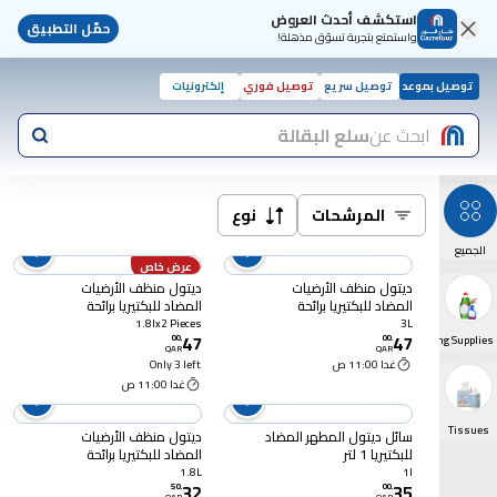
استكشف أحدث العروض
حمّل التطبيق
واستمتع بتجربة تسوّق مذهلة!
توصيل بموعد
توصيل سريع
توصيل فوري
إلكترونيات
ابحث عن
سلع البقالة
المرشحات
نوع
الجميع
عرض خاص
ديتول منظف الأرضيات
ديتول منظف الأرضيات
المضاد للبكتيريا برائحة
المضاد للبكتيريا برائحة
اللافندر، 3 لتر
اللافندر، 1.8 لتر × 2
1.8lx2 Pieces
3L
47
47
00
.
00
.
Cleaning Supplies
QAR
QAR
غدا 11:00 ص
Only 3 left
غدا 11:00 ص
Tissues
سائل ديتول المطهر المضاد
ديتول منظف الأرضيات
للبكتيريا 1 لتر
المضاد للبكتيريا برائحة
الليمون المنعش، 1.8 لتر
1.8L
1l
32
35
50
.
00
.