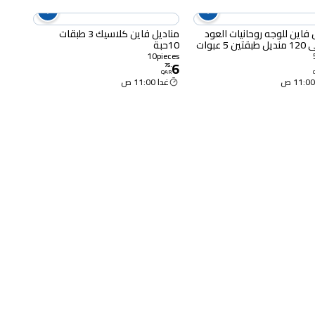
 فاين للوجه روحانيات العود
مناديل فاين كلاسيك 3 طبقات
 5 عبوات
10حبة
10pieces
6
75
.
QAR
غدا 11:00 ص