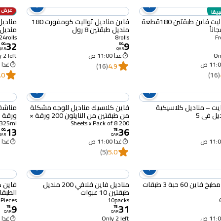
عرض 
بيعًا
الأكثر 
رول تواليت فاين طبقتين 180قطعة
فاين مناديل تواليت كومفورت 180
منديل طبقتين 8 رول
منديل × 3 طبقات 
24rolls
8rolls
32
9
00
.
50
.
QAR
QAR
Onl
غدا 11:00 ص
 2 left
غدا 11:00 ص
(16)
4.9
.0
(16)
يت – مناديل كلاسيكية
فاين كلاسيك مناديل للوجه مشكلة
من طبقتين من النايلون 200 ورقة ×
ورقة 325 متر
8 حزم
325ml
200 Sheets x Pack of 8
13
36
00
.
75
.
QAR
QAR
غدا 11:00 ص
غدا 11:00 ص
(5)
5.0
مناديل مطبخ فاين 60 حبة 3 طبقات
مناديل فاين فلافي 200 منديل
فاين ك
طبقتين 10 عبوات
الطبقات 200 ورقة 
3Pieces
10packs
9
31
75
.
75
.
QAR
QAR
Only 2 left
غدا 11:00 ص