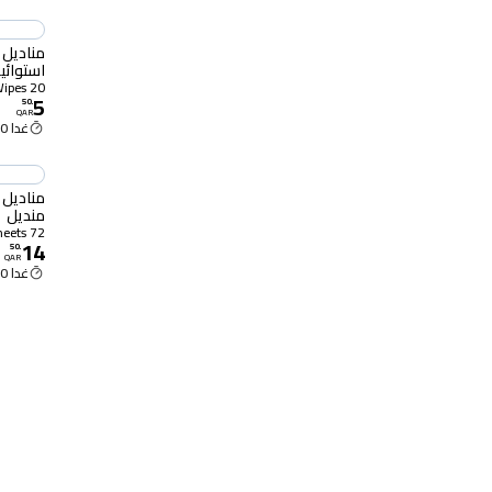
مناديل 
استوائية 20 مند
20 Wipes
5
50
.
QAR
غدا 11:00 ص
منديل
72 Sheets
14
50
.
QAR
غدا 11:00 ص