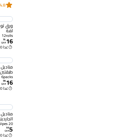
4.8
لفة
12rolls
16
75
.
QAR
غدا 11:00 ص
طبقتين 6 عبوا
6packs
16
00
.
QAR
غدا 11:00 ص
مناديل 
الجاردينيا 20 مند
20 Wipes
5
50
.
QAR
غدا 11:00 ص