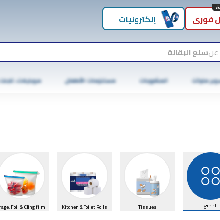
 فوري
إلكترونيات
 عن
سلع البقالة
وبر ماركت
المشروبات
مستلزمات الأطفال
موبايلات، تابلت
الجميع
rage, Foil & Cling film
Kitchen & Toilet Rolls
Tissues