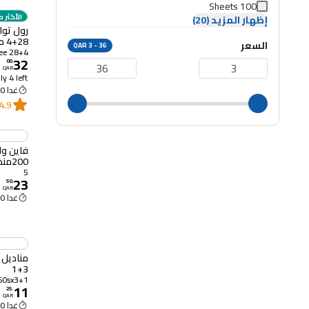
100 Sheets
الأكثر م
إظهار المزيد (20)
28+4 مجاناً
السعر
QAR 3 - 36
28+4 Free
32
00
.
QAR
y 4 left
غدا 11:00 ص
4.9
فاين وا
200منديل فى 5
5
23
50
.
QAR
غدا 11:00 ص
3+1
60sx3+1
11
25
.
QAR
غدا 11:00 ص