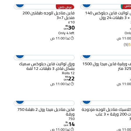
خاص
مبيعًا
عرض خاص
مناديل تواليت فاين ديلوكس 140
فاين مناديل للوجه طبقتين 200
24 رول
منديل 7+3
10's
30
00
.
QAR
Only 4 left
Only
غدا 11:00 ص
(9)
5
مناشف ورقية فاين ميجا رول 1500
ورق تواليت فاين ديلوكس سميك
بشكل فاخر، 3 طبقات، 12 لفة
12 Rolls
22
50
.
QAR
غدا 11:00 ص
لاسيك مناديل للوجه مزدوجة
فاين مناديل ميجا رول 2 طبقة 750
× 3 علب
ورقة
750
14
75
.
QAR
غدا 11:00 ص