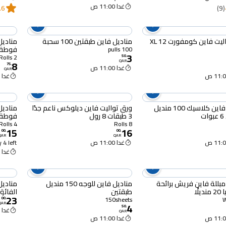
غدا 11:00 ص
.6
(9)
ورق تواليت فاين كومفورت XL 12
مناديل فاين طبقتين 100 سحبة
مناديل
فوطة برو 3 طب
100 pulls
3
2 Rolls
50
.
8
QAR
75
.
غدا 11:00 ص
QAR
غدا 11:00 ص
مناديل فاين كلاسيك 100 منديل
ورق تواليت فاين ديلوكس ناعم جدًا
مناديل
ت
3 طبقات 8 رول
فوطة برو 3 طب
4 Rolls
8 Rolls
15
16
00
.
00
.
QAR
QAR
غدا 11:00 ص
 4 left
غدا 11:00 ص
مبللة فاين فريش برائحة
مناديل فاين للوجه 150 منديل
مناديل
يلًا
طبقتين
الفائق، ٤ طبقات، ٩
23
150sheets
00
.
QAR
4
50
.
غدا 11:00 ص
QAR
غدا 11:00 ص