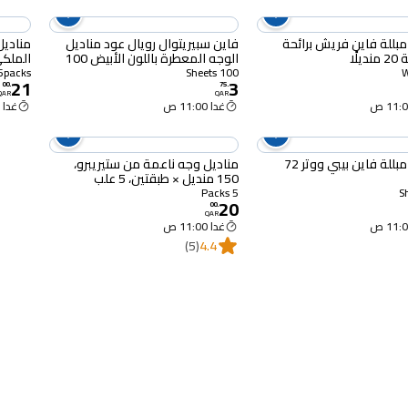
مبللة فاين فريش برائحة
فاين سبيريتوال رويال عود مناديل
مناديل
يلًا
الوجه المعطرة باللون الأبيض 100
الملكي 120 منديل طبقتين
منديل
5packs
100 Sheets
21
3
00
.
75
.
QAR
QAR
غدا 11:00 ص
غدا 11:00 ص
مناديل مبللة فاين بيبي ووتر 72
مناديل وجه ناعمة من ستيريبرو،
150 منديل × طبقتين، 5 علب
5 Packs
20
00
.
QAR
غدا 11:00 ص
(5)
4.4