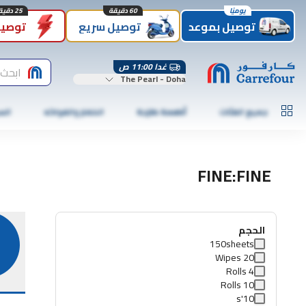
يوميًا
60 دقيقة
25 دقيقة
توصيل بموعد
توصيل سريع
توصيل
غدا 11:00 ص
ابحث
The Pearl - Doha
جميع الفئات
أطعمة طازجة
الخضار والفواكه
الس
FINE:FINE
الحجم
150sheets
20 Wipes
4 Rolls
10 Rolls
10's