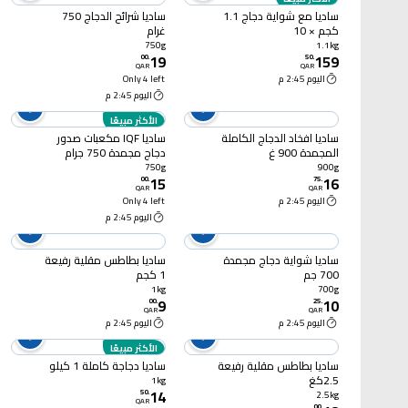
ساديا مع شواية دجاج 1.1
ساديا شرائح الدجاج 750
كجم × 10
غرام
750g
1.1kg
19
159
00
.
50
.
QAR
QAR
اليوم 2:45 م
Only 4 left
اليوم 2:45 م
الأكثر مبيعًا
ساديا افخاد الدجاج الكاملة
ساديا IQF مكعبات صدور
المجمدة 900 غ
دجاج مجمدة 750 جرام
750g
900g
15
16
00
.
75
.
QAR
QAR
اليوم 2:45 م
Only 4 left
اليوم 2:45 م
ساديا شواية دجاج مجمدة
ساديا بطاطس مقلية رفيعة
700 جم
1 كجم
1kg
700g
9
10
00
.
25
.
QAR
QAR
اليوم 2:45 م
اليوم 2:45 م
الأكثر مبيعًا
ساديا بطاطس مقلية رفيعة
ساديا دجاجة كاملة 1 كيلو
2.5كغ
1kg
14
50
.
2.5kg
QAR
00
.