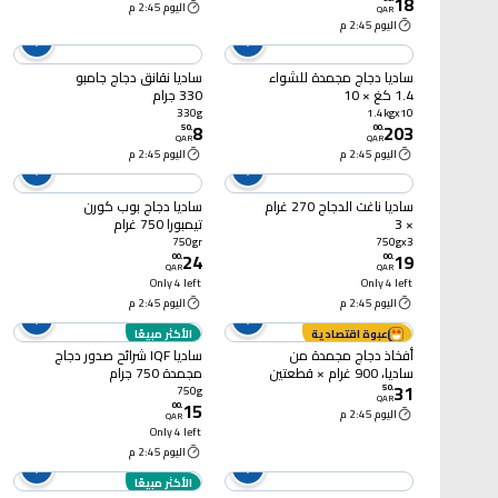
18
اليوم 2:45 م
QAR
اليوم 2:45 م
ساديا دجاج مجمدة للشواء
ساديا نقانق دجاج جامبو
1.4 كغ × 10
330 جرام
330g
1.4kgx10
8
203
50
.
00
.
QAR
QAR
اليوم 2:45 م
اليوم 2:45 م
ساديا ناغت الدجاج 270 غرام
ساديا دجاج بوب كورن
× 3
تيمبورا 750 غرام
750gr
750gx3
24
19
00
.
00
.
QAR
QAR
Only 4 left
Only 4 left
اليوم 2:45 م
اليوم 2:45 م
عبوة اقتصادية
الأكثر مبيعًا
أفخاذ دجاج مجمدة من
ساديا IQF شرائح صدور دجاج
ساديا، 900 غرام × قطعتين
مجمدة 750 جرام
31
50
.
750g
QAR
15
00
.
اليوم 2:45 م
QAR
Only 4 left
اليوم 2:45 م
الأكثر مبيعًا