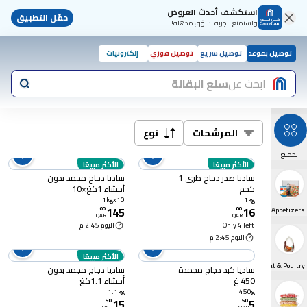
استكشف أحدث العروض
حمّل التطبيق
واستمتع بتجربة تسوّق مذهلة!
توصيل بموعد
توصيل سريع
توصيل فوري
إلكترونيات
ابحث عن
سلع البقالة
المرشحات
نوع
الجميع
الأكثر مبيعًا
الأكثر مبيعًا
ساديا صدر دجاج طري 1
ساديا دجاج مجمد بدون
كجم
أحشاء 1كغ×10
1kgx10
1kg
145
16
00
.
Ready Meals & Appetizers
00
.
QAR
QAR
Only 4 left
اليوم 2:45 م
اليوم 2:45 م
الأكثر مبيعًا
Frozen Meat & Poultry
ساديا كبد دجاج مجمدة
ساديا دجاج مجمد بدون
450 غ
أحشاء 1.1كغ
1.1kg
450g
15
5
50
.
50
.