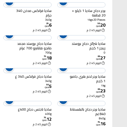
برجر دجاج ساديا 1 كيلو ×
ساديا فرانكس مدخن 340
20 قطعة
جرام
340g
1kgx20 Pieces
6
20
25
.
50
.
QAR
QAR
اليوم 2:45 م
اليوم 2:45 م
ساديا شرائح دجاج بروستد
ساديا دجاج بروستد مجمد
زينجز 1 كجم
مانجو هابانيرو 700 غرام
700g
0
18
27
75
.
00
.
QAR
QAR
اليوم 2:45 م
اليوم 2:45 م
ساديا برجر لحم بقري جامبو
ساديا دجاج فرانكس 340 غ
1 كجم
340g
5
50
.
1kg
QAR
23
00
.
اليوم 2:45 م
QAR
اليوم 2:45 م
ساديا برجر دجاج بالبقسماط
ساديا ناجتس دجاج 400غ
840غم
400g
12
75
.
840g
QAR
16
75
.
اليوم 2:45 م
QAR