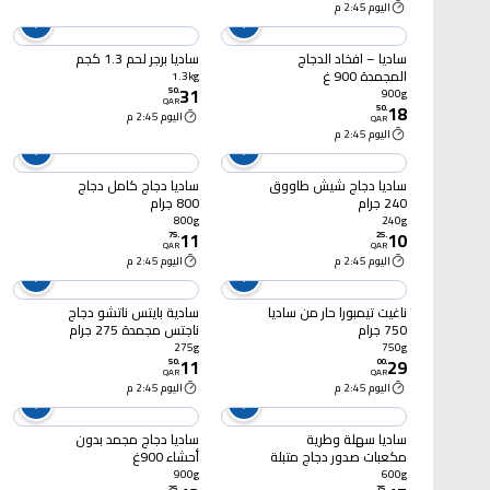
اليوم 2:45 م
ساديا – افخاد الدجاج
ساديا برجر لحم 1.3 كجم
المجمدة 900 غ
1.3kg
31
50
.
900g
QAR
18
50
.
اليوم 2:45 م
QAR
اليوم 2:45 م
ساديا دجاج شيش طاووق
ساديا دجاج كامل دجاج
240 جرام
800 جرام
800g
240g
11
10
75
.
25
.
QAR
QAR
اليوم 2:45 م
اليوم 2:45 م
ناغيت تيمبورا حار من ساديا
سادية بايتس ناتشو دجاج
750 جرام
ناجتس مجمدة 275 جرام
275g
750g
11
29
50
.
00
.
QAR
QAR
اليوم 2:45 م
اليوم 2:45 م
ساديا سهلة وطرية
ساديا دجاج مجمد بدون
مكعبات صدور دجاج متبلة
أحشاء 900غ
مع الزبادي والفلفل الأسود
900g
600g
25
.
75
.