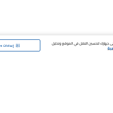
 فوق «قبول الكل Cookies»، فإنك توافق على تخزين cookies على جهازك لتحسين التنقل في الموقع وتحليل
إعدادات Cookies
ية
حولنا
وفر معنا
نبذة عن كارفور
بطاقة الهدايا
منتجات
ماي كلوب
التسوق في المتجر
المنتجات
ماركات كارفور
الضمان الممدد
الأخبار والبيانات الصحفية