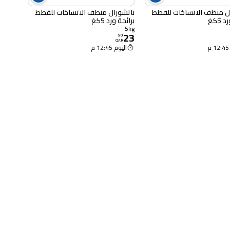
ل منظف الاتساخات للقطط
ناتشورال منظف الاتساخات للقطط
 5كغ
برائحة ورد 5كغ
5kg
23
50
.
QAR
اليوم 12:45 م