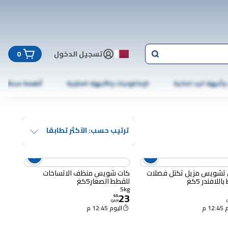
تسجيل الدخول
0
 وأجهزة اليد الذكية
الإلكترونيات والأجهزة المنزلية
أطعمة مجمّدة
ترتيب حسب: الآكثر تطابقا
تشويس مزيل تكتل فضلات
كات شويس منظف الاتساخات
للافندر 5كغ
للقطط الصغار5كغ
5kg
23
50
.
QAR
12 م
اليوم 12:45 م