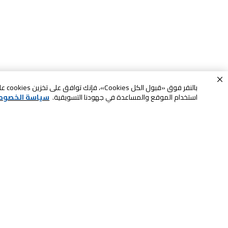
بالنقر
استخدام الموقع والمساعدة في جهودنا التسويقية.
سياسة الخصوص
خدمة العملاء
الصيانة والضمان
ابقى على تواصل معنا
الاسترجاع و التبديل
الشحن والتسليم
الدفع عند الاستلام
اتصل بنا للحصول على المساعدة
لا تشيل همها حنًا نوصلها
8007323
سكان آند جو