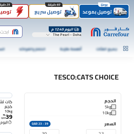
يوميًا
60 دقيقة
25 دقيقة
توصيل بموعد
توصيل سريع
توصيل
اليوم 12:45 م
ابحث
The Pearl - Doha
جميع الفئات
أطعمة طازجة
الخضار والفواكه
الس
TESCO:CATS CHOICE
الحجم
كجم
5kg
10kg
10kg
39
75
.
QAR
اليوم 12:45 م
السعر
QAR 23 - 39