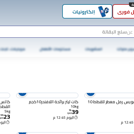
 فوري
إلكترونيات
 عن
سلع البقالة
وبر ماركت
المشروبات
مستلزمات الأطفال
موبايلات، تابلت
كات تشويس رمل معطر للقطط 10
كات ليتر برائحة اللافندر10كجم
كاتس 
القطط با
10kg
39
5kg
75
.
23
QAR
50
.
اليوم 12:45 م
QAR
اليوم :45