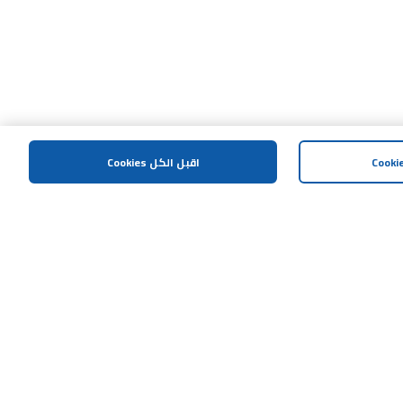
اقبل الكل Cookies
المساعدة و الدعم
اتصل بنا
الشروط و الاحكام
سياسة الخصوصية
العوائد والتبادلات
البقالة والطعام الطازج
إشعار مكافحة العمليات الإحتيالية