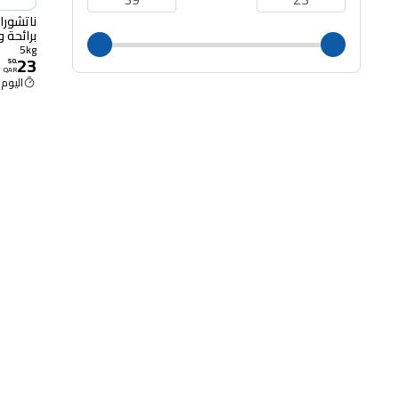
ناتشورا
برائحة ورد
5kg
23
50
.
QAR
اليوم 12:45 م