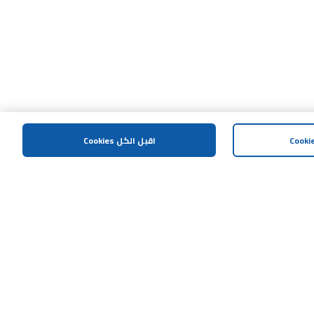
اقبل الكل Cookies
المساعدة و الدعم
اتصل بنا
الشروط و الاحكام
سياسة الخصوصية
العوائد والتبادلات
البقالة والطعام الطازج