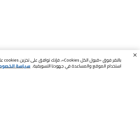
بالنقر
استخدام الموقع والمساعدة في جهودنا التسويقية.
سياسة الخصوص
خدمة العملاء
الصيانة والضمان
ابقى على تواصل معنا
الاسترجاع و التبديل
الشحن والتسليم
الدفع عند الاستلام
اتصل بنا للحصول على المساعدة
لا تشيل همها حنًا نوصلها