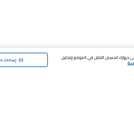
 فوق «قبول الكل Cookies»، فإنك توافق على تخزين cookies على جهازك لتحسين التنقل في الموقع وتحليل
إعدادات Cookies
ية
حولنا
وفر معنا
نبذة عن كارفور
بطاقة الهدايا
منتجات
ماي كلوب
التسوق في المتجر
المنتجات
ماركات كارفور
الضمان الممدد
الأخبار والبيانات الصحفية