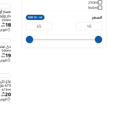
250ml
946ml
مستر أو
حار وزنجبيل 0
السعر
QAR 16 - 45
250ml
18
25
.
QAR
اليوم 11:00 ص
دي نيجريس
500ml
19
50
.
QAR
اليوم 11:00 ص
براغ خل
473 مل
473ml
20
25
.
QAR
اليوم 11:00 ص