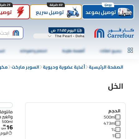
يوميًا
60 دقيقة
25 دقيقة
توصيل بموعد
توصيل سريع
توصيل
اليوم 11:00 ص
ابحث
The Pearl - Doha
جميع الفئات
أطعمة طازجة
الخضار والفواكه
الس
الصفحة الرئيسية
أغذية عضوية وحيوية
السوبر ماركت
مكون
الخل
الحجم
مانتوفا
والغير مص
500ml
500ml
473ml
16
00
.
1L
QAR
اليوم 11:00 ص
1l