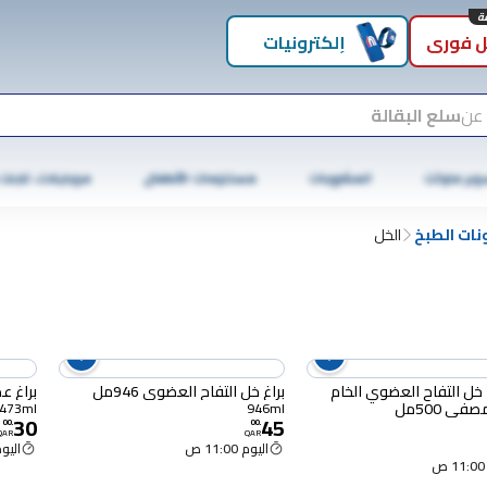
 فوري
إلكترونيات
 عن
سلع البقالة
وبر ماركت
المشروبات
مستلزمات الأطفال
موبايلات، تابلت
ات الطبخ
الخل
 خل التفاح العضوي الخام
براغ خل التفاح العضوي 946مل
براغ عصير خل تفاح عضوي 473 ملل
فى 500مل
473ml
946ml
30
45
00
.
00
.
QAR
QAR
اليوم 11:00 ص
اليوم :00