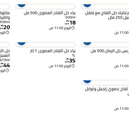
رغانيك خل التفاح مع فلفل
براد خل التفاح العضوي 500 مل
مانتوف
25 ملل
والقرفة 500
500ml
18
500ml
50
.
20
QAR
00
.
اليوم 11:00 ص
QAR
اليوم :00
 خل الرمان 500 مل
براد خل التفاح العضوي 1 لتر
خل الت
العسل 473 
1L
35
473ml
25
.
44
QAR
00
.
اليوم 11:00 ص
QAR
اليوم :00
 تفاح عضوي زنجبيل وتوابل