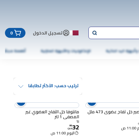
تسجيل الدخول
0
 وأجهزة اليد الذكية
الإلكترونيات والأجهزة المنزلية
أطعمة مجمّدة
ترتيب حسب: الآكثر تطابقا
مانتوفا خل التفاح العضوي غير
المصفى 1 لتر
1l
32
00
.
11 ص
QAR
اليوم 11:00 ص