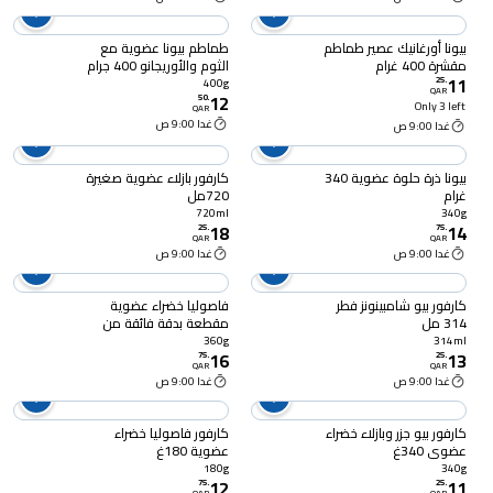
بيونا أورغانيك عصير طماطم
طماطم بيونا عضوية مع
مقشرة 400 غرام
الثوم والأوريجانو 400 جرام
11
25
.
400g
QAR
12
50
.
Only 3 left
QAR
غدا 9:00 ص
غدا 9:00 ص
بيونا ذرة حلوة عضوية 340
كارفور بازلاء عضوية صغيرة
غرام
720مل
720ml
340g
18
14
25
.
75
.
QAR
QAR
غدا 9:00 ص
غدا 9:00 ص
كارفور بيو شامبينونز فطر
فاصوليا خضراء عضوية
314 مل
مقطعة بدقة فائقة من
كارفور 360 غرام
360g
314ml
16
13
75
.
25
.
QAR
QAR
غدا 9:00 ص
غدا 9:00 ص
كارفور بيو جزر وبازلاء خضراء
كارفور فاصوليا خضراء
عضوي 340غ
عضوية 180غ
180g
340g
12
11
75
.
25
.