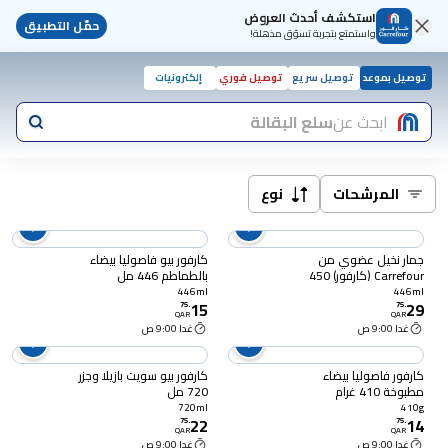
استكشف أحدث العروض
حمّل التطبيق
واستمتع بتجربة تسوّق مذهلة!
توصيل بموعد
توصيل سريع
توصيل فوري
إلكترونيات
ابحث عن
سلع البقالة
المرشحات
نوع
جمار نخيل عضوي من
كارفور بيو فاصوليا بيضاء
Carrefour (كارفور) 450
بالطماطم 446 مل
مل
446ml
446ml
15
29
75
.
75
.
QAR
QAR
غدا 9:00 ص
غدا 9:00 ص
كارفور فاصوليا بيضاء
كارفور بيو سويت بازيلا وجزر
مطبوخة 410 غرام
720 مل
720ml
410g
22
14
75
.
75
.
QAR
QAR
غدا 9:00 ص
غدا 9:00 ص