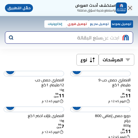
استكشف أحدث العروض
حمّل التطبيق
واستمتع بتجربة تسوّق مذهلة!
توصيل بموعد
توصيل سريع
توصيل فوري
إلكترونيات
ابحث عن
سلع البقالة
المرشحات
نوع
الانصاري حمص حب 9
الانصاري حمص حب
مليمتر، 1كغ
12مليمتر، 1كغ
1kg
1kg
11
11
50
.
25
.
QAR
QAR
اليوم 12:45 م
اليوم 12:45 م
دورو حمص إضافي 800
الانصاري بازلاء اخضر 1كغ
جرام
1kg
7
50
.
800g
QAR
11
25
.
اليوم 12:45 م
QAR
اليوم 12:45 م