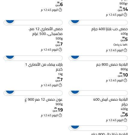
6
75
.
900gr
QAR
14
75
.
اليوم 12:45 م
QAR
اليوم 12:45 م
حمص حب بايارا 400 جرام
حمص الأنصاري 12 مم،
مكسيكي، 500 غرام
400g
5
00
.
500g
QAR
7
75
.
Only 4 left
QAR
اليوم 12:45 م
اليوم 12:45 م
البادية حمص 800 جم
بازلاء بيضاء من الأنصاري 1
كجم
800g
10
00
.
1kg
QAR
7
00
.
اليوم 12:45 م
QAR
اليوم 12:45 م
البادية حمص ابيض 400
عون حمص 12 مم 900 غ
جرام
900g
19
25
.
400g
QAR
6
00
.
اليوم 12:45 م
QAR
اليوم 12:45 م
البادية شانا دال 800 جرام