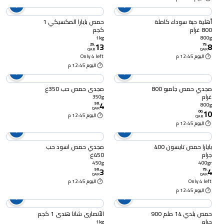
أهلية حبة سوداء كاملة
حمص بايارا المكسيكي 1
800 غرام
كجم
1kg
800g
13
8
25
.
75
.
QAR
QAR
اليوم 12:45 م
Only 4 left
اليوم 12:45 م
مجدي حمص جامبو 800
مجدي حمص حب 350غ
غرام
350g
4
50
.
800g
QAR
10
00
.
اليوم 12:45 م
QAR
اليوم 12:45 م
بايارا حمص تايسون 400
مجدي حمص اسود حب
جرام
450غ
450g
400gr
3
4
50
.
75
.
QAR
QAR
Only 4 left
اليوم 12:45 م
اليوم 12:45 م
حمص بلدي 14 ملم 900
الأنصاري شانا هندي 1 كجم
جرام
1kg