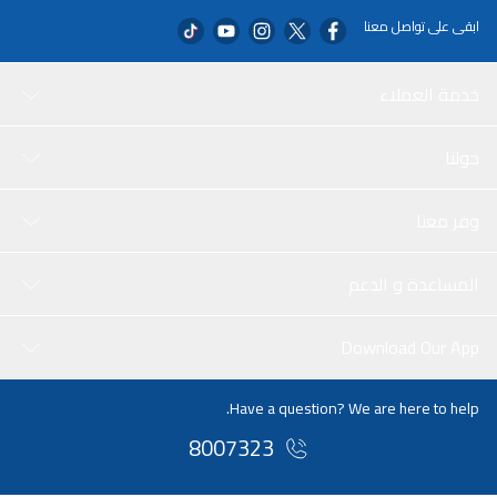
ابقى على تواصل معنا
خدمة العملاء
حولنا
وفر معنا
المساعدة و الدعم
Download Our App
Have a question? We are here to help.
8007323