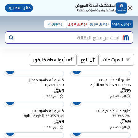
استكشف أحدث العروض
حمّل التطبيق
واستمتع بتجربة تسوّق مذهلة!
توصيل بموعد
توصيل سريع
توصيل فوري
إلكترونيات
ابحث عن
سلع البقالة
المرشحات
نوع
تُعبأ بواسطة كارفور
كاسيو آلة حاسبة FX-
كاسيو آلة حاسبة موديل
570ESPLUS-الطبعة الثانية
DJ‑120 Plus
49
89
00
.
00
.
QAR
QAR
اليوم 2:45 م
اليوم 2:45 م
كازيو حاسبة علمية FX-
كاسيو آلة حاسبة FX-
350MS-2W
350ESPLUS-الطبعة الثانية
59
59
00
.
00
.
QAR
QAR
اليوم 2:45 م
اليوم 2:45 م