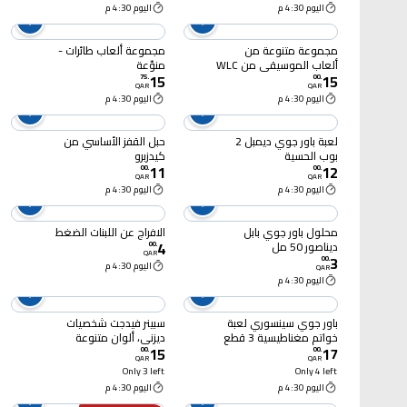
اليوم 4:30 م
اليوم 4:30 م
مجموعة متنوعة من
مجموعة ألعاب طائرات -
ألعاب الموسيقى من WLC
منوّعة
15
15
75
.
00
.
QAR
QAR
اليوم 4:30 م
اليوم 4:30 م
لعبة باور جوي ديمبل 2
حبل القفز الأساسي من
بوب الحسية
كيدزبرو
11
12
00
.
00
.
QAR
QAR
اليوم 4:30 م
اليوم 4:30 م
محلول باور جوي بابل
الافراج عن اللبنات الضغط
4
ديناصور 50 مل
00
.
QAR
3
00
.
اليوم 4:30 م
QAR
اليوم 4:30 م
باور جوي سينسوري لعبة
سبينر فيدجت شخصيات
خواتم مغناطيسية 3 قطع
ديزني، ألوان متنوعة
15
17
00
.
00
.
QAR
QAR
Only 3 left
Only 4 left
اليوم 4:30 م
اليوم 4:30 م