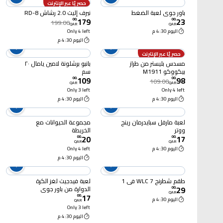
حصريًا عبر الإنترنت
باور جوي لعبة الضغط
نيرف إليت 2.0 رشاش RD-8
179
23
00
.
00
.
199.00
QAR
QAR
اليوم 4:30 م
Only 4 left
اليوم 4:30 م
حصريًا عبر الإنترنت
مسدس بليستر من طراز
بانبو برشلونة لامين يامال ٢٠
بيكووكو M1911
سم
109
98
00
.
00
.
109.00
QAR
QAR
Only 3 left
Only 4 left
اليوم 4:30 م
اليوم 4:30 م
لعبة مارفل سبايدرمان رينج
مجموعة الحيوانات مع
ووتر
الخريطة
20
17
00
.
00
.
QAR
QAR
اليوم 4:30 م
Only 4 left
اليوم 4:30 م
طقم شطرنج WLC 7 في 1
لعبة فيدجيت لغز الكرة
29
الدوارة من باور جوي
00
.
QAR
17
متعددة الألوان
00
.
اليوم 4:30 م
QAR
Only 3 left
اليوم 4:30 م