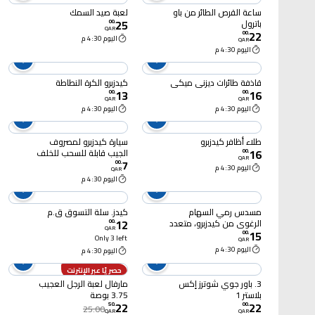
ساعة القرص الطائر من باو
لعبة صيد السمك
25
باترول
00
.
QAR
22
00
.
اليوم 4:30 م
QAR
اليوم 4:30 م
قاذفة طائرات ديزني ميكي
كيدزبرو الكرة النطاطة
13
16
00
.
00
.
QAR
QAR
اليوم 4:30 م
اليوم 4:30 م
طلاء أظافر كيدزبرو
سيارة كيدزبرو لمصروف
16
الجيب قابلة للسحب للخلف
00
.
QAR
7
للطرق الوعرة
00
.
اليوم 4:30 م
QAR
اليوم 4:30 م
مسدس رمي السهام
كيدز. سلة التسوق ق.م
12
الرغوي من كيدزبرو، متعدد
00
.
QAR
15
الألوان
00
.
Only 3 left
QAR
اليوم 4:30 م
اليوم 4:30 م
حصريًا عبر الإنترنت
3. باور جوي شوترز إكس
مارفال لعبة الرجل العجيب
بلاستر 1
3.75 بوصة
22
22
50
.
00
.
25.00
QAR
QAR