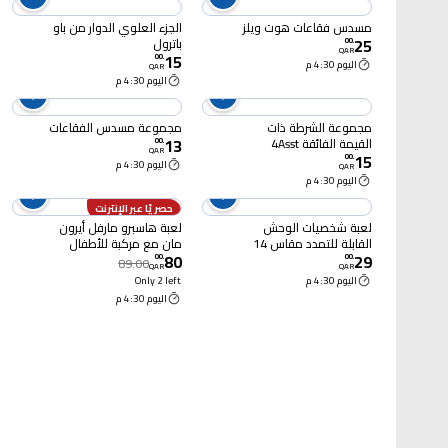
مسدس فقاعات هوت ويلز
الجزء العلوي الدوار من باو
25
باترول
00
.
QAR
15
00
.
اليوم 4:30 م
QAR
اليوم 4:30 م
مجموعة الشرطة ذات
مجموعة مسدس الفقاعات
13
القيمة الفائقة 4Asst
00
.
QAR
15
00
.
اليوم 4:30 م
QAR
اليوم 4:30 م
حصريًا عبر الإنترنت
لعبة شخصيات الوحش
لعبة هاسبرو مارفل أيرون
القابلة للتمدد مقاس 14
مان مع مركبة للأطفال
80
29
سم متنوعة
بعمر 3 سنوات فأكثر
00
.
00
.
89.00
QAR
QAR
اليوم 4:30 م
Only 2 left
اليوم 4:30 م