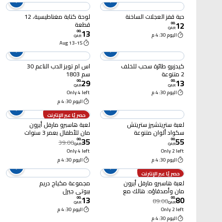
حبة قفز العجلات الساخنة
لوحة كتابة مغناطيسية، 12
12
قطعة
00
.
QAR
13
00
.
اليوم 4:30 م
QAR
13-15 Aug
كيدزبرو طائرة سحب للخلف
اس ام تويز الدب الناعم 30
2 متنوعة
سم 1803
29
13
00
.
00
.
QAR
QAR
اليوم 4:30 م
Only 4 left
اليوم 4:30 م
حصريًا عبر الإنترنت
لعبة ستريتشيرز ستريتش
لعبة هاسبرو مارفل أيرون
سكواد ألوان متنوعة
مان للأطفال بعمر 3 سنوات
35
55
فأكثر
00
.
00
.
39.00
QAR
QAR
Only 4 left
Only 2 left
اليوم 4:30 م
اليوم 4:30 م
حصريًا عبر الإنترنت
لعبة هاسبرو مارفل أيرون
مجموعة مكياج دريم
مان وأصدقاؤه: هالك مع
بيوتي جيرل
13
80
مركبة – متنوعة للأطفال
00
.
00
.
89.00
QAR
QAR
بعمر 3 سنوات فأكثر
Only 2 left
اليوم 4:30 م
اليوم 4:30 م