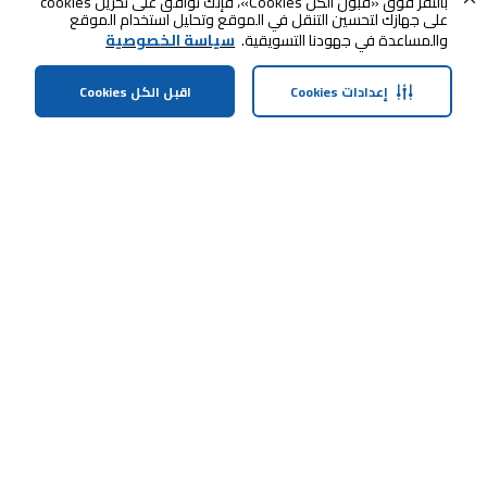
بالنقر فوق «قبول الكل Cookies»، فإنك توافق على تخزين cookies
على جهازك لتحسين التنقل في الموقع وتحليل استخدام الموقع
والمساعدة في جهودنا التسويقية.
سياسة الخصوصية
إعدادات Cookies
اقبل الكل Cookies
الرئيسية
الفئات
الملف الشخصي
العربة
ابقى على تواصل معنا
خدمة العملاء