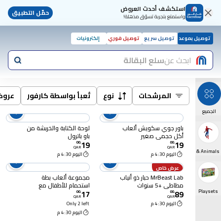
استكشف أحدث العروض
حمّل التطبيق
واستمتع بتجربة تسوّق مذهلة!
توصيل بموعد
توصيل سريع
توصيل فوري
إلكترونيات
ابحث عن
سلع البقالة
المرشحات
نوع
تُعبأ بواسطة كارفور
عرو
الجميع
باور جوي سكويش ألعاب
لوحة الكتابة والخربشة من
أكل حجمى صغير
باو باترول
19
19
00
.
00
.
QAR
QAR
Action Figures & Animals
اليوم 4:30 م
اليوم 4:30 م
عرض خاص
MrBeast Lab حبار ذو أنياب
مجموعة ألعاب بطة
مطاطي +5 سنوات
استحمام للأطفال مع
Playsets
17
89
خشخيشة هدية للأطفال
00
.
00
.
QAR
QAR
اليوم 4:30 م
Only 2 left
اليوم 4:30 م