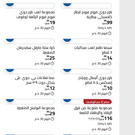
باور جوي فروم فروم قطار
مجموعة لعب باور جوي
كلاسيكي ببطارية
فروم فروم الرائعة لوقوف
19
99
السيارات، متعددة الألوان
00
.
00
.
QAR
QAR
Only 4 left
اليوم 4:30 م
اليوم 4:30 م
سيمبا طقم لعب ميداليات
كرة سلة مارفل سبايدرمان
3 قطع
الصغيرة
25
14
00
.
00
.
QAR
QAR
اليوم 4:30 م
اليوم 4:30 م
باور جوي أنيمال وورلدز
عصا فقاعات بي. جوي على
إنسكتس 4 6 قطع
شكل حوت ٣٩ سم
12
10
00
.
00
.
QAR
QAR
اليوم 4:30 م
اليوم 4:30 م
حصريًا عبر الإنترنت
مجموعة متنوعة من فرق
مجموعة البولينج الصغيرة
29
الإنقاذ والإطفاء التابعة
00
.
QAR
116
لفرقة باو باترول
00
.
129.00
اليوم 4:30 م
QAR
Only 4 left
اليوم 4:30 م