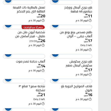
باور جوي أنيمال وورلدز
تعمل بالبطارية ذات القيمة
ديناصور 46 قطعة
الفائقة التي يتم التحكم
20
11
فيها عن بعد
00
.
00
.
QAR
QAR
اليوم 4:30 م
اليوم 4:30 م
حصريًا عبر الإنترنت
طقم مسدس بينغ بونغ من
شخصية آيرون مان من
ألعاب جيايي – ألوان
مارفل - فيجر أساسي من
26
17
متنوعة
هاسبرو
00
.
50
.
29.00
QAR
QAR
Only 3 left
اليوم 4:30 م
اليوم 4:30 م
باور جوي سكويش
ألعاب دجاجة تصدر صوت
14
سكويش أنيمال صغير
00
.
QAR
17
متنوع
00
.
اليوم 4:30 م
QAR
اليوم 4:30 م
قاذف الصواريخ الجوية باو
شاحنة سمرز ٦ قطع ٣
باترول
تشكيلة
21
16
00
.
00
.
QAR
QAR
اليوم 4:30 م
Only 3 left
اليوم 4:30 م