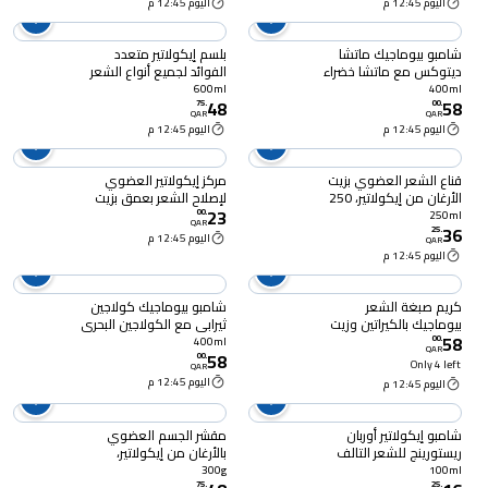
اليوم 12:45 م
اليوم 12:45 م
شامبو بيوماجيك ماتشا
بلسم إيكولاتير متعدد
ديتوكس مع ماتشا خضراء
الفوائد لجميع أنواع الشعر
وفيتامين ب3 لفروة الرأس
600 مل
600ml
400ml
48
58
الحساسة 400 مل
75
.
00
.
QAR
QAR
اليوم 12:45 م
اليوم 12:45 م
قناع الشعر العضوي بزيت
مركز إيكولاتير العضوي
الأرغان من إيكولاتير، 250
لإصلاح الشعر بعمق بزيت
23
مل
الأرغان 100 مل
00
.
250ml
QAR
36
25
.
اليوم 12:45 م
QAR
اليوم 12:45 م
كريم صبغة الشعر
شامبو بيوماجيك كولاجين
بيوماجيك بالكيراتين وزيت
ثيرابي مع الكولاجين البحري
58
الأرغان 6.03 أشقر ذهبي
وحمض الهيالورونيك 400
00
.
400ml
QAR
58
غامق طبيعي
مل
00
.
Only 4 left
QAR
اليوم 12:45 م
اليوم 12:45 م
شامبو إيكولاتير أوربان
مقشر الجسم العضوي
ريستورينج للشعر التالف
بالأرغان من إيكولاتير،
برائحة الأرغان والياسمين
منعش بعمق، 300 غرام
300g
100ml
الأبيض 100 مل
75
.
25
.