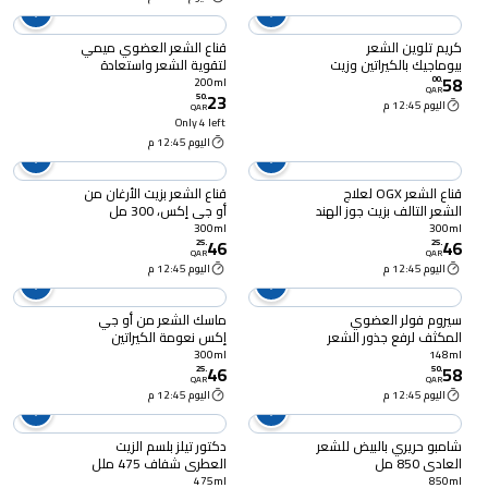
كريم تلوين الشعر
قناع الشعر العضوي ميمي
بيوماجيك بالكيراتين وزيت
لتقوية الشعر واستعادة
58
الأرغان ٧٧.٠٧ أشقر بني
حيويته مع زبدة الشيا
00
.
200ml
QAR
23
طبيعي
العضوية والماغنوليا 200
50
.
اليوم 12:45 م
QAR
مل
Only 4 left
اليوم 12:45 م
قناع الشعر OGX لعلاج
قناع الشعر بزيت الأرغان من
الشعر التالف بزيت جوز الهند
أو جي إكس، 300 مل
المعجزة 300 مل
300ml
300ml
46
46
25
.
25
.
QAR
QAR
اليوم 12:45 م
اليوم 12:45 م
سيروم فولر العضوي
ماسك الشعر من أو جي
المكثف لرفع جذور الشعر
إكس نعومة الكيراتين
148 مل
البرازيلي 300 مل
300ml
148ml
46
58
25
.
50
.
QAR
QAR
اليوم 12:45 م
اليوم 12:45 م
شامبو حريري بالبيض للشعر
دكتور تيلز بلسم الزيت
العادي 850 مل
العطري شفاف 475 ملل
475ml
850ml