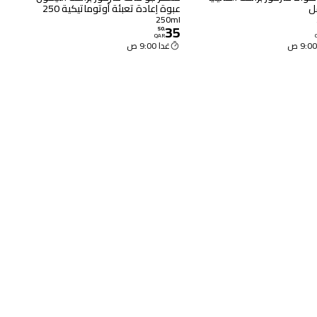
عبوة إعادة تعبئة أوتوماتيكية 250
مل
250ml
35
50
.
QAR
غدا 9:00 ص