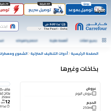
يوميًا
60 دقيقة
25 دقيقة
توصيل بموعد
توصيل سريع
توصيل
غدا 9:00 ص
ابحث
The Pearl - Doha
جميع الفئات
أطعمة طازجة
الخضار والفواكه
الس
الصفحة الرئيسية
أدوات التنظيف المنزلية
الشموع ومعطرات 
بخاخات وغيرها
عروض
ماف كار
بخاخ إعاد
عروض اليوم
250ml
12
50
.
الحجم
QAR
غدا 9:00 ص
250ml