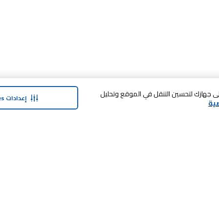
 فوق «قبول الكل Cookies»، فإنك توافق على تخزين cookies على جهازك لتحسين التنقل في الموقع وتحليل
إعدادات Cookies
ية
حولنا
وفر معنا
نبذة عن كارفور
بطاقة الهدايا
منتجات
ماي كلوب
التسوق في المتجر
المنتجات
ماركات كارفور
الضمان الممدد
الأخبار والبيانات الصحفية