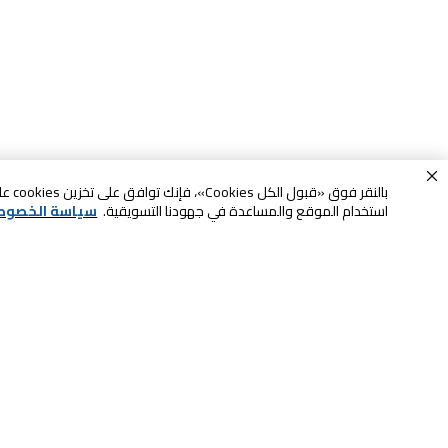
بالنقر
استخدام الموقع والمساعدة في جهودنا التسويقية.
سياسة الخصوص
خدمة العملاء
الصيانة والضمان
ابقى على تواصل معنا
الاسترجاع و التبديل
الشحن والتسليم
الدفع عند الاستلام
اتصل بنا للحصول على المساعدة
لا تشيل همها حنًا نوصلها