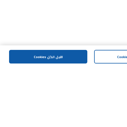
اقبل الكل Cookies
المساعدة و الدعم
اتصل بنا
الشروط و الاحكام
سياسة الخصوصية
العوائد والتبادلات
البقالة والطعام الطازج