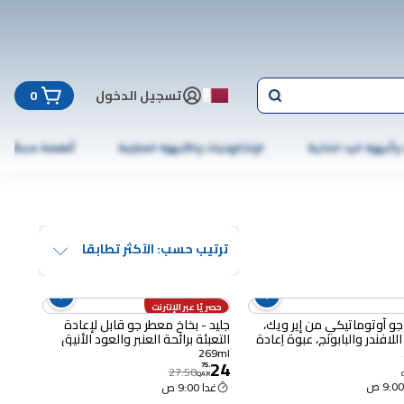
تسجيل الدخول
0
 وأجهزة اليد الذكية
الإلكترونيات والأجهزة المنزلية
أطعمة مجمّدة
ترتيب حسب: الآكثر تطابقا
حصريًا عبر الإنترنت
و أوتوماتيكي من إير ويك،
جليد - بخاخ معطر جو قابل لإعادة
اللافندر والبابونج، عبوة إعادة
التعبئة برائحة العنبر والعود الأنيق
ل
269 مل
269ml
24
75
.
27.50
QAR
غدا 9:00 ص