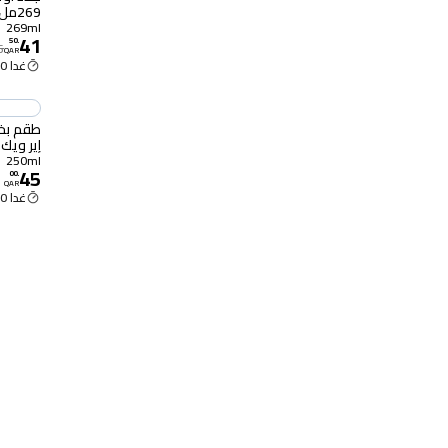
269مل
269ml
41
50
.
5
QAR
غدا 9:00 ص
طقم بخا
إير ويك 
الكتان ال
250ml
45
00
.
QAR
غدا 9:00 ص