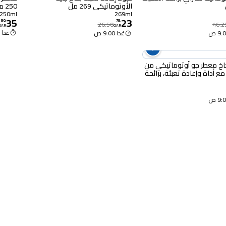
الأوتوماتيكي 269 مل
250 مل
250ml
269ml
35
23
50
.
75
.
26.50
46.2
QAR
QAR
غدا 9:00 ص
غدا 9:00 ص
خ معطر جو أوتوماتيكي من
مع أداة وإعادة تعبئة، برائحة
نقي المنعش، 250 مل