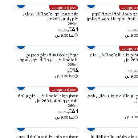
عبر الإنترنت
حصريًا عبر الإنترنت
و جليد لرائحة نظيفة تدوم
جلاد معطر جو اوتوماتيك سبراي
برائحة الفاوانيا المزهرة والكرز
كلين لينين 269مل
269ml
41
50
.
46.25
25.00
QAR
غدا 9:00 ص
عبر الإنترنت
خاخ جليد الأوتوماتيكي عنبر
عبوة إعادة تعبئة بخاخ جودريج
الأوتوماتيكي إير ماتيك كول سيرف
بلو 225 مل
225ml
14
00
.
48.50
QAR
غدا 9:00 ص
حصريًا عبر الإنترنت
 آير ماتيك فيوليت فالي بلوم،
معطر جولد أوتوماتيكي بخاخ برائحة
اللافندر والفانيليا 269 مل
269ml
41
50
.
46.25
QAR
غدا 9:00 ص
واء كارفور برائحة الفانيليا
معطر جو ماف كارفور برائحة الليمون