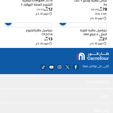
شاحن بطارية إنرجايزر + 2بات
Energizer 2016 البطارية
Aa
الليثيوم العملة النهائية، 3
12
78
فولت، عدد 2
00
.
25
.
13.50
89.00
QAR
QAR
Only 2 left
اليوم 6:30 م
اليوم 6:30 م
دوراسيل بطارية قلوية
دوراسيل بطارياتليثيوم
المثلى 4 قطع AAA
CR2016
13
27
00
.
00
.
QAR
QAR
اليوم 6:30 م
اليوم 6:30 م
ابقى على تواصل معنا
خدمة العملاء
حولنا
وفر معنا