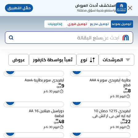
استكشف أحدث العروض
حمّل التطبيق
واستمتع بتجربة تسوّق مذهلة!
توصيل بموعد
توصيل سريع
توصيل فوري
إلكترونيات
ابحث عن
سلع البقالة
المرشحات
نوع
تُعبأ بواسطة كارفور
عروض
بطارية ايفريدي سوبر AAA 4
ايفريدي سوبر بطارية Aax4
9
قطع
00
.
QAR
8
25
.
اليوم 6:30 م
QAR
اليوم 6:30 م
ايفريدي 1215 حصان 10
دوراسيل مينلاين AA 16
ايه ايه اس بي ار اتش في
قطعة
48
22
ديوتي
00
.
00
.
QAR
QAR
اليوم 6:30 م
اليوم 6:30 م