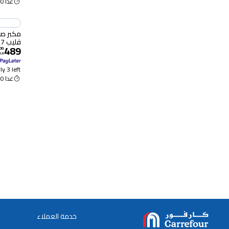
غدا 9:00 ص
فليب 7 باللون الأبيض
489
00
.
AR
y 3 left
غدا 9:00 ص
خدمة العملاء