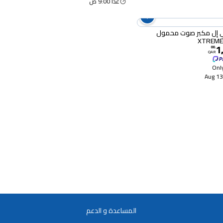
غدا 9:00 ص
جي بي إل مكبر صوت محمول
XTREME
1
00
.
QAR
Only
13-
المساعدة و الدعم