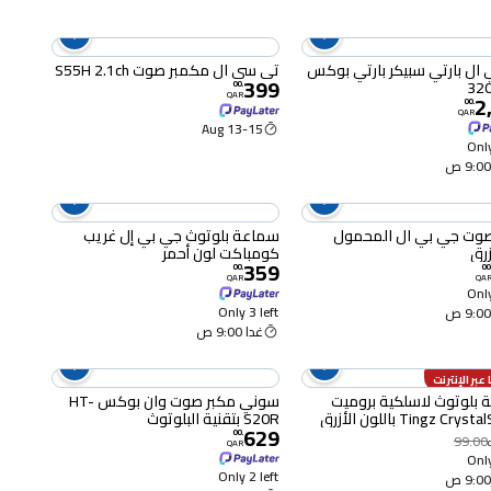
ال بارتي سبيكر بارتي بوكس ​​
تي سي ال مكمبر صوت S55H 2.1ch
399
00
.
QAR
2
00
.
QAR
13-15 Aug
Only
صوت جي بي ال المحمول
سماعة بلوتوث جي بي إل غريب
كومباكت لون أحمر
359
00
.
00
QAR
QA
Only
Only 3 left
غدا 9:00 ص
عبر الإنترنت
بلوتوث لاسلكية بروميت
سوني مكبر صوت وان بوكس HT-
Tingz Cr باللون الأزرق
S20R بتقنية البلوتوث
629
00
.
99.00
QAR
Only
Only 2 left