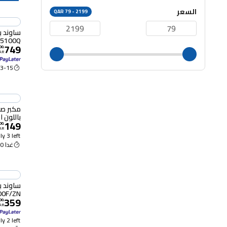
السعر
QAR 79 - 2199
X5100Q
749
00
.
AR
3-15 Aug
باللون ا
149
00
.
AR
y 3 left
غدا 9:00 ص
B400F/ZN - قن
359
00
.
AR
y 2 left