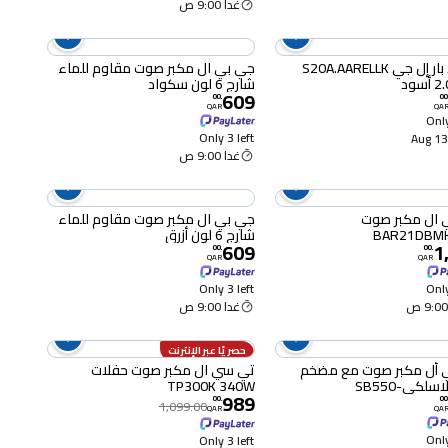
غدا 9:00 ص
ساوند بار إل جي S20A.AARELLK
جي بي ال مكبر صوت مقاوم للماء
شارج 6 لون سكواد
609
00
.
00
QAR
QA
Only
Only 3 left
13-
غدا 9:00 ص
 ال مكبر صوت
جي بي ال مكبر صوت مقاوم للماء
BAR21DBMK
شارج 6 لون أزرق
609
1
00
.
00
.
QAR
QAR
Only 3 left
Only
غدا 9:00 ص
حصريًا عبر الإنترنت
 أل مكبر صوت مع مضخم
تي سي ال مكبر صوت حفلات
لكي-SB550
TP300K 340W
989
00
.
00
1,099.00
QAR
QA
Only
Only 3 left