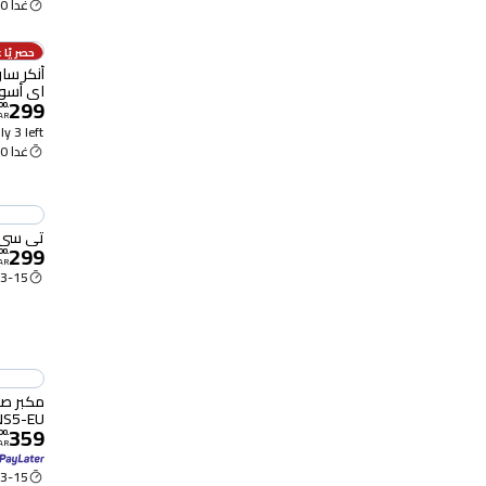
غدا 9:00 ص
حصريًا ع
اي أسو
299
00
.
AR
y 3 left
غدا 9:00 ص
تي سي ال م
299
00
.
AR
3-15 Aug
NS5-EU
359
00
.
AR
3-15 Aug