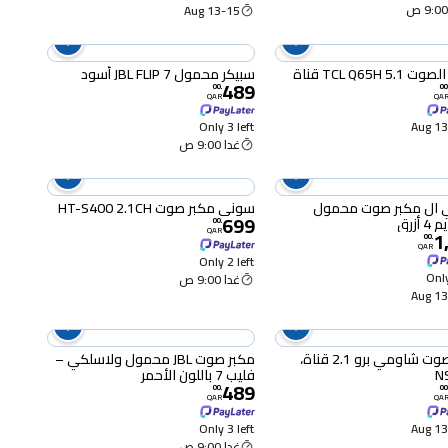
13-15 Aug
TCL Q65H 5 قناة
سبيكر محمول JBL FLIP 7 أسود
489
00
.
00
QAR
QA
Only 3 left
13-
غدا 9:00 ص
 ال مكبر صوت محمول
سوني مكبر صوت HT-S400 2.1CH
699
أزرق
00
.
QAR
1
00
.
QAR
Only 2 left
Only
غدا 9:00 ص
13-
مكبر صوت شاومي برو 2.1 قناة،
مكبر صوت JBL محمول ولاسلكي –
N
فليب 7 باللون الأحمر
489
00
.
00
QAR
QA
Only 3 left
13-
غدا 9:00 ص