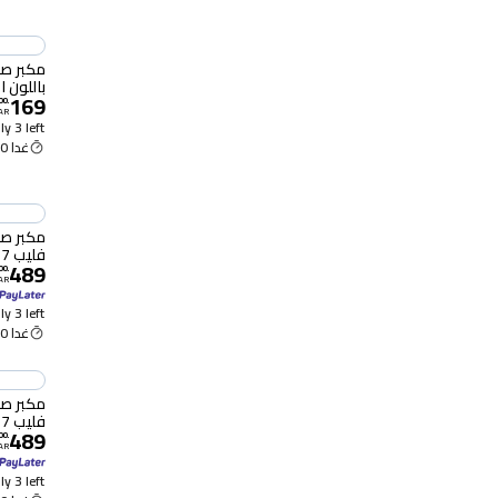
باللون ا
169
00
.
AR
y 3 left
غدا 9:00 ص
فليب 7 بتصميم سكواد
489
00
.
AR
y 3 left
غدا 9:00 ص
فليب 7 باللون البنفسجي
489
00
.
AR
y 3 left