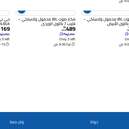
مكبر صوت JBL محمول ولاسلكي –
مكبر صوت JBL محمول ولاسلكي –
فليب 7 باللون الوردي
4 BLK
,169
489
00
.
QAR
Q
 3 left
Only 3 left
Onl
غدا 9:00 ص
15 Aug
حولنا
وفر معنا