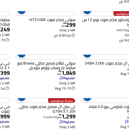
بر الإنترنت
أنكر ساوندكور مكبر صوت بوم 2 ا س
سوني مكبر صوت HTS100F
299
د
قناة 2.0 أسود
00
.
249
QAR
.
Only 2 left
399.00
R
Q
 2 left
Onl
غدا 9:00 ص
15 Aug
كبر صوت S45H 2.0ch
سوني نظام مسرح منزلي Bravia مع
جي بي
ساوند بار وساب ووفر موديل
2 2.1
,399
1,849
Q
HT‑S60، نظام 5.1 قناة
00
.
1
QAR
 2 left
Only 2 left
13-15 Aug
غدا 9:00 ص
حصريًا عبر الإنترنت
مكبر صوت شاومي برو 2.0 قناة،
تي سي ال مسرح مكبر صوت منزلي
جي بي
Q75H 5.1.2ch
صوت لاس
999
1,299
.
00
.
1,449.00
R
QAR
Q
 3 left
1
Only 2 left