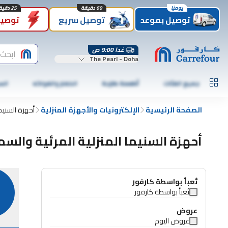
يوميًا
60 دقيقة
25 دقيقة
توصيل بموعد
توصيل سريع
توصيل
غدا 9:00 ص
ابحث
The Pearl - Doha
جميع الفئات
أطعمة طازجة
الخضار والفواكه
الس
الصفحة الرئيسية
الإلكترونيات والأجهزة المنزلية
أحهزة السنيم
أحهزة السنيما المنزلية المرئية والس
تُعبأ بواسطة كارفور
تُعبأ بواسطة كارفور
عروض
عروض اليوم