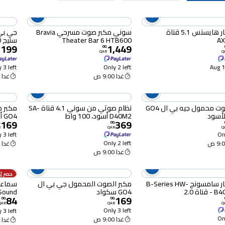
ساوند بار هايسنس 5.1 قناة
سوني مكبر صوت مسرحي Bravia
جي بي 
A
Theater Bar 6 HTB600
ستيج 320
,199
1,449
00
.
QAR
Q
 3 left
Only 2 left
1
غدا 9:00 ص
غدا 9:00 ص
مكبر صوت محمول جيه بي ال GO4
نظام صوتي من سوني 4.1 قناة SA-
مكبر 
لأسود
D40M2 أسود، 100 واط
GO4 أزرق
169
369
.
00
.
R
QAR
Q
 3 left
Onl
Only 2 left
غدا 9:00 ص
غدا 9:00 ص
حصريًا 
ساوند بار سامسونج B-Series HW-
مكبر الصوت المحمول جي بي ال
سماعة 
اة 2.0
GO4 سكواد
ystalSound
84
169
00
.
00
.
QAR
QAR
Q
Only 3 left
 3 left
Onl
غدا 9:00 ص
غدا 9:00 ص