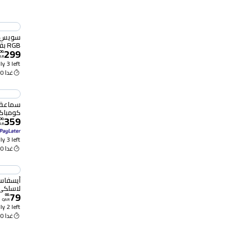
سويس م
RGB بقدرة 500 واط، لون أسود
299
00
.
AR
y 3 left
غدا 9:00 ص
سماعة 
كومباك
359
00
.
AR
y 3 left
غدا 9:00 ص
لاسلكي
79
00
.
QAR
y 2 left
غدا 9:00 ص