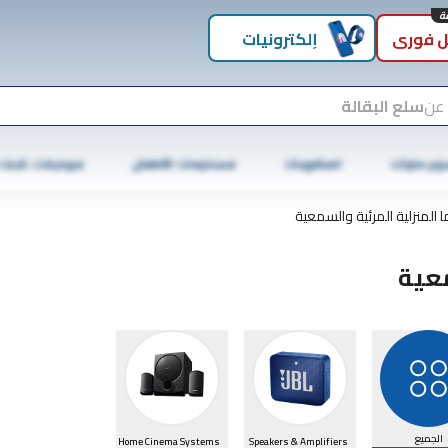
 فوري
إلكترونيات
 عن
سلع البقالة
وبر ماركت
المشروبات
مستلزمات الأطفال
موبايلات، تابلت
ا المنزلية المرئية والسمعية
معية
الجميع
Home Cinema Systems
Speakers & Amplifiers