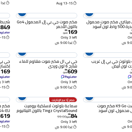
غدا 9:00 ص
13-15 Aug
يلتري مكبر صوت محمول
مكبر صوت جي بي إل المحمول Go4
شريط الصوت .1
849
باللون الأحمر
.
R
169
00
.
QAR
Q
Only 3 left
Onl
15 Aug
غدا 9:00 ص
بلوتوث جي بي إل غريب
جي بي ال مكبر صوت مقاوم للماء
جي بي
ت لون أبيض
شارج 6 لون وردي
إكستريم 4 
,169
609
00
.
QAR
Q
 3 left
Only 3 left
Onl
غدا 9:00 ص
15 Aug
حصريًا عبر الإنترنت
أيسفاست K9 Go مكبر صوت
سماعة بلوتوث لاسلكية بروميت
 محمول، لون أسود
Tingz CrystalSound باللون التيتانيوم
S4-EU
619
84
.
00
.
99.00
R
QAR
Onl
Only 3 left
15 Aug
غدا 9:00 ص