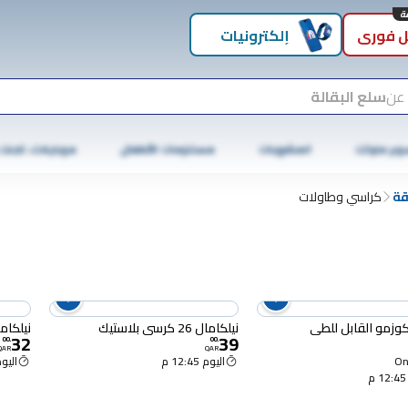
 فوري
إلكترونيات
 عن
سلع البقالة
وبر ماركت
المشروبات
مستلزمات الأطفال
موبايلات، تابلت
قة
كراسي وطاولات
زمو القابل للطي
نيلكامال 26 كرسي بلاستيك
نيلكاما
32
39
00
.
00
.
QAR
QAR
Onl
اليوم 12:45 م
اليوم :45