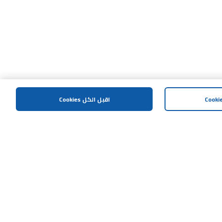
اقبل الكل Cookies
المساعدة و الدعم
اتصل بنا
الشروط و الاحكام
سياسة الخصوصية
العوائد والتبادلات
البقالة والطعام الطازج