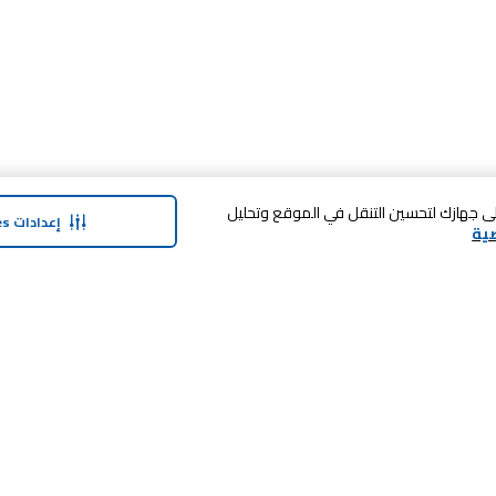
 فوق «قبول الكل Cookies»، فإنك توافق على تخزين cookies على جهازك لتحسين التنقل في الموقع وتحليل
إعدادات Cookies
ية
حولنا
وفر معنا
نبذة عن كارفور
بطاقة الهدايا
منتجات
ماي كلوب
التسوق في المتجر
المنتجات
ماركات كارفور
الضمان الممدد
الأخبار والبيانات الصحفية