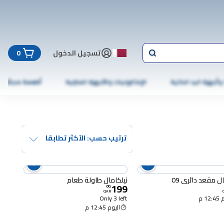
تسجيل الدخول
0
 وأجهزة اليد الذكية
الإلكترونيات والأجهزة المنزلية
أطعمة مجمّدة
ترتيب حسب: الآكثر تطابقا
ل مقعد دائري 09
نيلكامال طاولة طعام
199
00
.
QAR
12 م
Only 3 left
اليوم 12:45 م