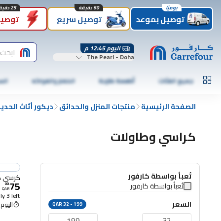
يوميًا
60 دقيقة
25 دقيقة
توصيل بموعد
توصيل سريع
توصيل
اليوم 12:45 م
ابحث
The Pearl - Doha
جميع الفئات
أطعمة طازجة
الخضار والفواكه
الس
الصفحة الرئيسية
منتجات المنزل والحدائق
ديكور أثاث الحدي
كراسي وطاولات
تُعبأ بواسطة كارفور
كرسي كو
75
تُعبأ بواسطة كارفور
00
.
QAR
y 3 left
السعر
اليوم 12:45 م
QAR 32 - 199