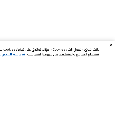
بالنقر
استخدام الموقع والمساعدة في جهودنا التسويقية.
سياسة الخصوص
خدمة العملاء
الصيانة والضمان
ابقى على تواصل معنا
الاسترجاع و التبديل
الشحن والتسليم
الدفع عند الاستلام
اتصل بنا للحصول على المساعدة
لا تشيل همها حنًا نوصلها