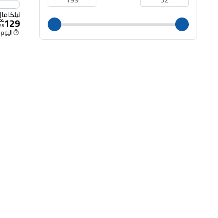
نيلكاما
129
00
.
AR
اليوم 12:45 م