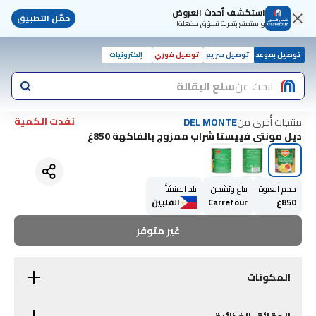
استكشف أحدث العروض
حمّل التطبيق
واستمتع بتجربة تسوّق مذهلة!
توصيل بموعد
توصيل سريع
توصيل فوري
إلكترونيات
ابحث عن
سلع البقالة
نفدت الكمية
منتجات أُخرى من
DEL MONTE
ديل مونتي فييستا شراب ممزوج بالفاكهة 850غ
حجم العبوة
يباع ويُشحن
بلد المنشأ
850غ
Carrefour
الفلبين
غير متوفر
المكونات