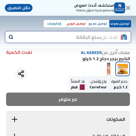
استكشف أحدث العروض
حمّل التطبيق
واستمتع بتجربة تسوّق مذهلة!
توصيل بموعد
توصيل سريع
توصيل فوري
إلكترونيات
ابحث عن
سلع البقالة
نفدت الكمية
منتجات أُخرى من
AL KABEER
الكبير برجر دجاج 1.2 كيلو
حجم العبوة
يباع ويُشحن
بلد المنشأ
1.2 كجم
Carrefour
قطر
غير متوفر
المكونات