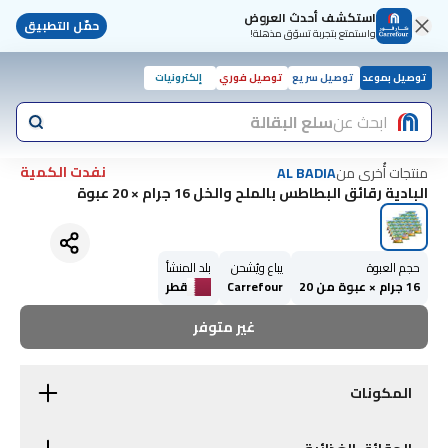
استكشف أحدث العروض
حمّل التطبيق
واستمتع بتجربة تسوّق مذهلة!
توصيل بموعد
توصيل سريع
توصيل فوري
إلكترونيات
ابحث عن
سلع البقالة
نفدت الكمية
منتجات أُخرى من
AL BADIA
البادية رقائق البطاطس بالملح والخل 16 جرام × 20 عبوة
حجم العبوة
يباع ويُشحن
بلد المنشأ
16 جرام × عبوة من 20
Carrefour
قطر
غير متوفر
المكونات