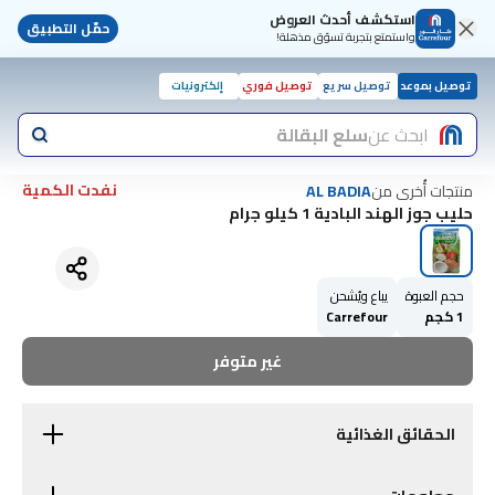
استكشف أحدث العروض
حمّل التطبيق
واستمتع بتجربة تسوّق مذهلة!
توصيل بموعد
توصيل سريع
توصيل فوري
إلكترونيات
ابحث عن
سلع البقالة
نفدت الكمية
منتجات أُخرى من
AL BADIA
حليب جوز الهند البادية 1 كيلو جرام
حجم العبوة
يباع ويُشحن
1 كجم
Carrefour
غير متوفر
الحقائق الغذائية