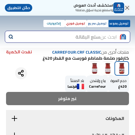
استكشف أحدث العروض
حمّل التطبيق
واستمتع بتجربة تسوّق مذهلة!
توصيل بموعد
توصيل سريع
توصيل فوري
إلكترونيات
ابحث عن
سلع البقالة
نفدت الكمية
منتجات أُخرى من
CARREFOUR:CRF CLASSIC
كارفور صلصة طماطم فورست مع الفطر 420غ
حجم العبوة
يباع ويُشحن
بلد المنشأ
420غ
Carrefour
فرنسا
غير متوفر
المكونات