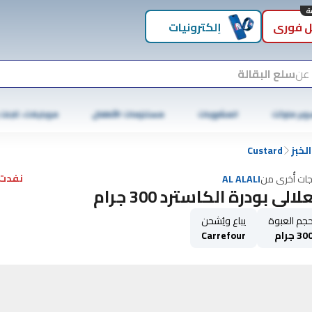
 فوري
إلكترونيات
 عن
سلع البقالة
وبر ماركت
المشروبات
مستلزمات الأطفال
موبايلات، تابلت
لخبز
Custard
نفدت 
جات أُخرى من
AL ALALI
لالي بودرة الكاسترد 300 جرام
جم العبوة
يباع ويُشحن
30 جرام
Carrefour