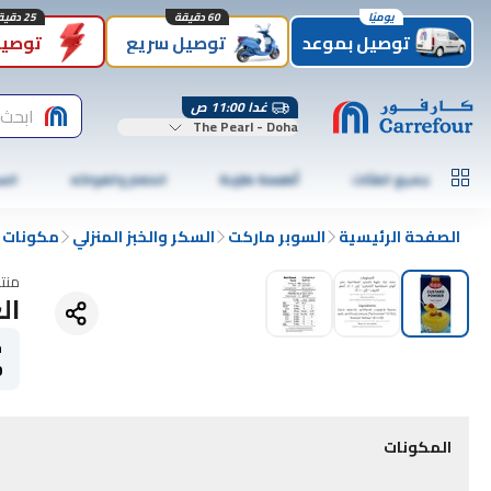
يوميًا
60 دقيقة
25 دقيقة
توصيل بموعد
توصيل سريع
توصيل
غدا 11:00 ص
ابحث
The Pearl - Doha
جميع الفئات
أطعمة طازجة
الخضار والفواكه
الس
الصفحة الرئيسية
السوبر ماركت
السكر والخبز المنزلي
مكونات ا
منت
الع
ح
0
المكونات