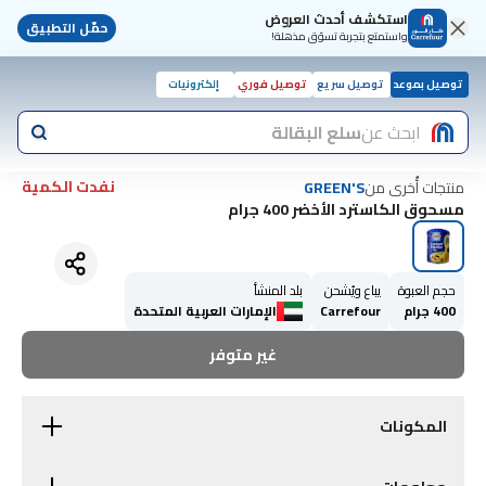
استكشف أحدث العروض
حمّل التطبيق
واستمتع بتجربة تسوّق مذهلة!
توصيل بموعد
توصيل سريع
توصيل فوري
إلكترونيات
ابحث عن
سلع البقالة
نفدت الكمية
منتجات أُخرى من
GREEN'S
مسحوق الكاسترد الأخضر 400 جرام
حجم العبوة
يباع ويُشحن
بلد المنشأ
400 جرام
Carrefour
الإمارات العربية المتحدة
غير متوفر
المكونات