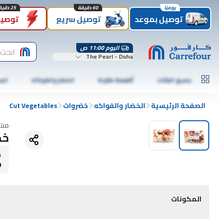
يوميًا
60 دقيقة
25 دقيقة
توصيل بموعد
توصيل سريع
توصيل
اليوم 11:00 ص
ابحث
The Pearl - Doha
جميع الفئات
أطعمة طازجة
الخضار والفواكه
الس
الصفحة الرئيسية
الخضار والفواكه
خضروات
Cut Vegetables
منت
خضر
ح
0
المكونات