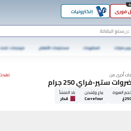
 فوري
إلكترونيات
 عن
سلع البقالة
وبر ماركت
المشروبات
مستلزمات الأطفال
موبايلات، تابلت
جات أُخرى من
نفدت 
وات ستير-فراي 250 جرام
جم العبوة
يباع ويُشحن
بلد المنشأ
25غ
Carrefour
قطر