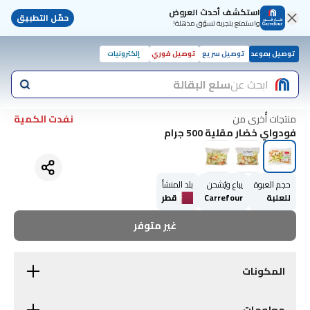
استكشف أحدث العروض
حمّل التطبيق
واستمتع بتجربة تسوّق مذهلة!
توصيل بموعد
توصيل سريع
توصيل فوري
إلكترونيات
ابحث عن
سلع البقالة
منتجات أُخرى من
نفدت الكمية
فودواي خضار مقلية 500 جرام
حجم العبوة
يباع ويُشحن
بلد المنشأ
للعلبة
Carrefour
قطر
غير متوفر
المكونات