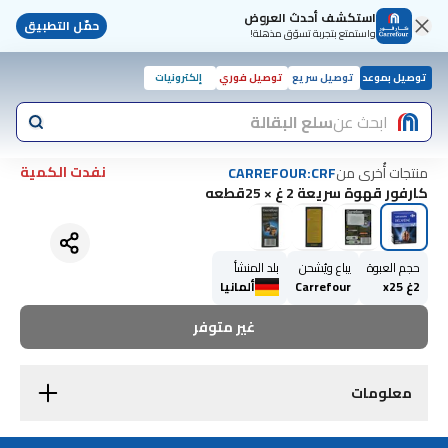
استكشف أحدث العروض
حمّل التطبيق
واستمتع بتجربة تسوّق مذهلة!
توصيل بموعد
توصيل سريع
توصيل فوري
إلكترونيات
ابحث عن
سلع البقالة
نفدت الكمية
منتجات أُخرى من
CARREFOUR:CRF
كارفور قهوة سريعة 2 غ × 25قطعه
حجم العبوة
يباع ويُشحن
بلد المنشأ
2غ x25
Carrefour
ألمانيا
غير متوفر
معلومات