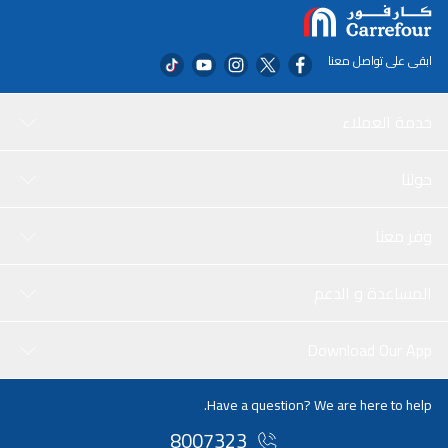
ابقى على تواصل معنا
خدمة العملاء
حولنا
وفر معنا
المساعدة و الدعم
Download Our App
Have a question? We are here to help.
8007323