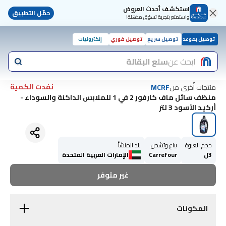
استكشف أحدث العروض
حمّل التطبيق
واستمتع بتجربة تسوّق مذهلة!
توصيل بموعد
توصيل سريع
توصيل فوري
إلكترونيات
ابحث عن
سلع البقالة
نفدت الكمية
منتجات أُخرى من
MCRF
منظف سائل ماف كارفور 2 في 1 للملابس الداكنة والسوداء -
أركيد الأسود 3 لتر
حجم العبوة
يباع ويُشحن
بلد المنشأ
3ل
Carrefour
الإمارات العربية المتحدة
غير متوفر
المكونات