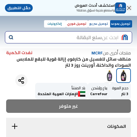
استكشف أحدث العروض
حمّل التطبيق
واستمتع بتجربة تسوّق مذهلة!
توصيل بموعد
توصيل سريع
توصيل فوري
إلكترونيات
ابحث عن
سلع البقالة
نفدت الكمية
منتجات أُخرى من
MCRF
منظف سائل للغسيل من كارفور، إزالة قوية للبقع للملابس
السوداء والداكنة، أورينت روز 3 لتر
حجم العبوة
يباع ويُشحن
بلد المنشأ
3 لتر
Carrefour
الإمارات العربية المتحدة
غير متوفر
المكونات