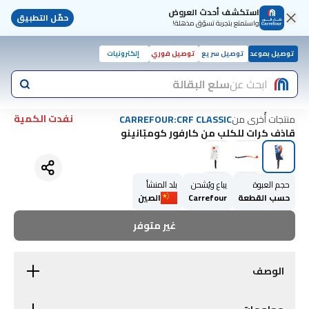
استكشف أحدث العروض
حمّل التطبيق
واستمتع بتجربة تسوّق مذهلة!
توصيل بموعد
توصيل سريع
توصيل فوري
إلكترونيات
ابحث عن
سلع البقالة
نفدت الكمية
منتجات أُخرى من
CARREFOUR:CRF CLASSIC
قاذف كرات للكلب من كارفور كومبّانينو
حجم العبوة
يباع ويُشحن
بلد المنشأ
حسب القطعة
Carrefour
الصين
غير متوفر
الوصف