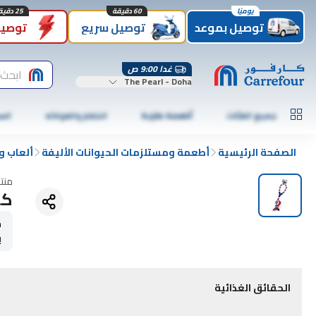
يوميًا
60 دقيقة
25 دقيقة
توصيل بموعد
توصيل سريع
توصيل
غدا 9:00 ص
ابحث
The Pearl - Doha
جميع الفئات
أطعمة طازجة
الخضار والفواكه
الس
الصفحة الرئيسية
أطعمة ومستلزمات الحيوانات الأليفة
ألعاب و
منت
كر
ح
ب
الحقائق الغذائية