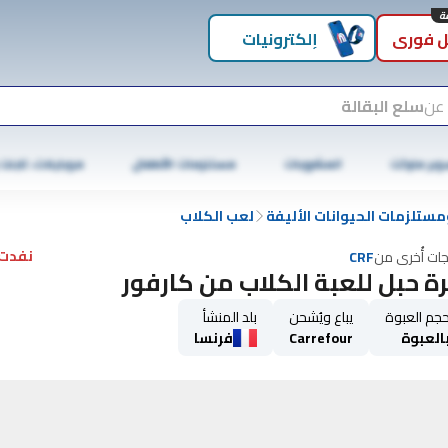
 فوري
إلكترونيات
 عن
سلع البقالة
وبر ماركت
المشروبات
مستلزمات الأطفال
موبايلات، تابلت
مستلزمات الحيوانات الأليفة
لعب الكلاب
نفدت 
جات أُخرى من
CRF
ة حبل للعبة الكلاب من كارفور
جم العبوة
يباع ويُشحن
بلد المنشأ
العبوة
Carrefour
فرنسا