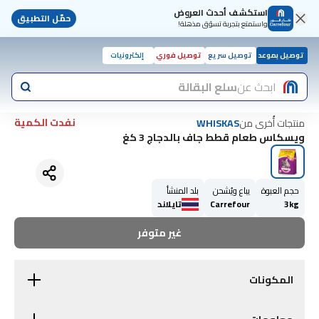
استكشف أحدث العروض
حمّل التطبيق
واستمتع بتجربة تسوّق مذهلة!
توصيل بموعد
توصيل سريع
توصيل فوري
إلكترونيات
ابحث عن
سلع البقالة
نفدت الكمية
منتجات أُخرى من
WHISKAS
ويسكاس طعام قطط جاف بالدجاج 3 كغ
حجم العبوة
يباع ويُشحن
بلد المنشأ
3kg
Carrefour
تايلاند
غير متوفر
المكونات