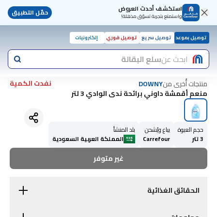
استكشف أحدث العروض
حمّل التطبيق
واستمتع بتجربة تسوّق مذهلة!
توصيل بموعد
توصيل سريع
توصيل فوري
إلكترونيات
ابحث عن
سلع البقالة
نفدت الكمية
منتجات أُخرى من
DOWNY
منعم أقمشة داوني برائحة ندى الوادي 3 لتر
حجم العبوة
يباع ويُشحن
بلد المنشأ
3 لتر
Carrefour
المملكة العربية السعودية
غير متوفر
الحقائق الغذائية