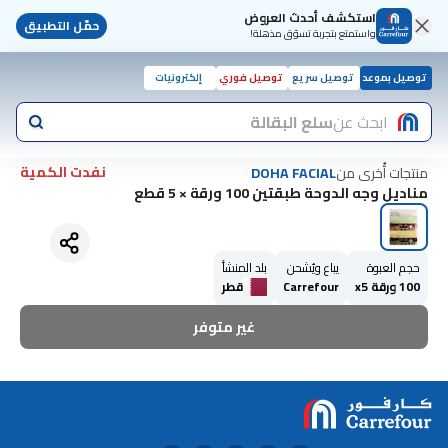
استكشف أحدث العروض
حمّل التطبيق
واستمتع بتجربة تسوّق مذهلة!
توصيل بموعد
توصيل سريع
توصيل فوري
إلكترونيات
ابحث عن
سلع البقالة
نفدت الكمية
منتجات أُخرى من
DOHA FACIAL
مناديل وجه الدوحة طبقتين 100 ورقة × 5 قطع
حجم العبوة
يباع ويُشحن
بلد المنشأ
100 ورقة x5
Carrefour
قطر
غير متوفر