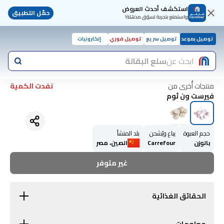
استكشف أحدث العروض
حمّل التطبيق
واستمتع بتجربة تسوّق مذهلة!
توصيل بموعد
توصيل سريع
توصيل فوري
إلكترونيات
ابحث عن
سلع البقالة
منتجات أُخرى من
نفدت الكمية
فيرست ون ثوم
حجم العبوة
يباع ويُشحن
بلد المنشأ
بالوزن
Carrefour
الصين، مصر
غير متوفر
الحقائق الغذائية