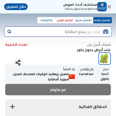
استكشف أحدث العروض
حمّل التطبيق
واستمتع بتجربة تسوّق مذهلة!
توصيل بموعد
توصيل سريع
توصيل فوري
إلكترونيات
ابحث عن
سلع البقالة
منتجات أُخرى من
نفدت الكمية
عنب أبيض بدون بذور
حجم
يباع ويُشحن
بلد المنشأ
العبوة
Carrefour
الصين، إيطاليا، الولايات المتحدة، الصين،
بالوزن
سوريا، أستراليا
غير متوفر
الحقائق الغذائية