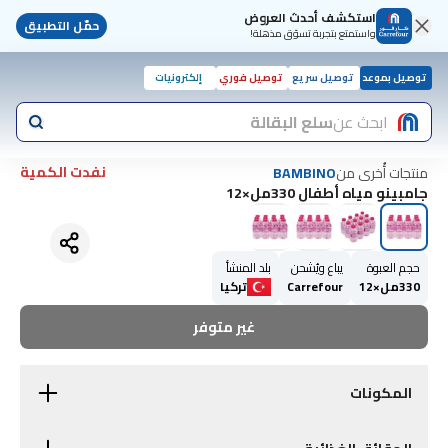
استكشف أحدث العروض
حمّل التطبيق
واستمتع بتجربة تسوّق مذهلة!
توصيل بموعد
توصيل سريع
توصيل فوري
إلكترونيات
ابحث عن
سلع البقالة
نفدت الكمية
منتجات أُخرى من
BAMBINO
جامبينو مياه أطفال 330مل×12
حجم العبوة
يباع ويُشحن
بلد المنشأ
330مل×12
Carrefour
تركيا
غير متوفر
المكونات