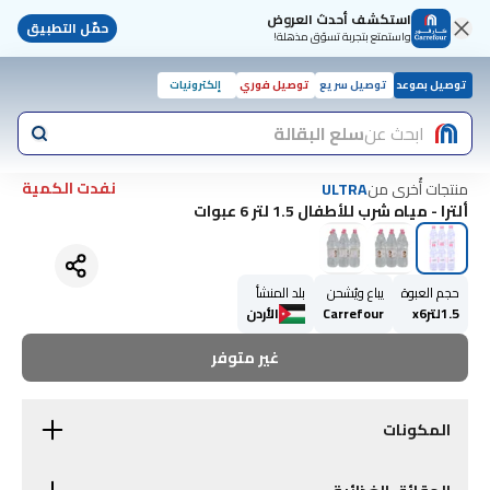
استكشف أحدث العروض
حمّل التطبيق
واستمتع بتجربة تسوّق مذهلة!
توصيل بموعد
توصيل سريع
توصيل فوري
إلكترونيات
ابحث عن
سلع البقالة
نفدت الكمية
منتجات أُخرى من
ULTRA
ألترا - مياه شرب للأطفال 1.5 لتر 6 عبوات
حجم العبوة
يباع ويُشحن
بلد المنشأ
1.5لترx6
Carrefour
الأردن
غير متوفر
المكونات