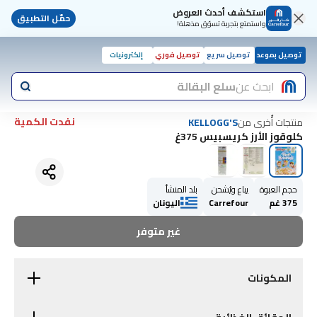
استكشف أحدث العروض
حمّل التطبيق
واستمتع بتجربة تسوّق مذهلة!
توصيل بموعد
توصيل سريع
توصيل فوري
إلكترونيات
ابحث عن
سلع البقالة
نفدت الكمية
منتجات أُخرى من
KELLOGG'S
كلوقوز الأرز كريسبيس 375غ
حجم العبوة
يباع ويُشحن
بلد المنشأ
375 غم
Carrefour
اليونان
غير متوفر
المكونات