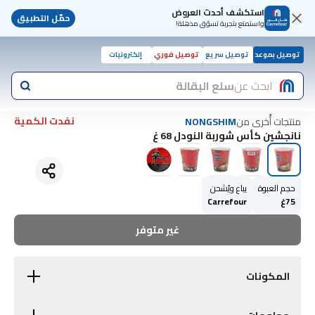
استكشف أحدث العروض
حمّل التطبيق
واستمتع بتجربة تسوّق مذهلة!
توصيل بموعد
توصيل سريع
توصيل فوري
إلكترونيات
ابحث عن
سلع البقالة
نفدت الكمية
منتجات أُخرى من
NONGSHIM
نانجشين كأس شوربة النودل 68 غ
حجم العبوة
يباع ويُشحن
75غ
Carrefour
غير متوفر
المكونات