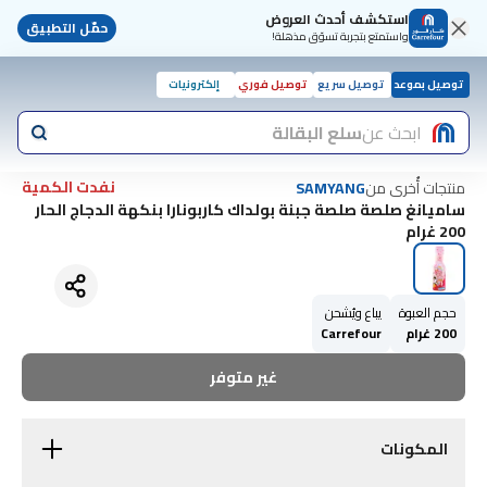
استكشف أحدث العروض
حمّل التطبيق
واستمتع بتجربة تسوّق مذهلة!
توصيل بموعد
توصيل سريع
توصيل فوري
إلكترونيات
ابحث عن
سلع البقالة
نفدت الكمية
منتجات أُخرى من
SAMYANG
ساميانغ صلصة صلصة جبنة بولداك كاربونارا بنكهة الدجاج الحار
200 غرام
حجم العبوة
يباع ويُشحن
200 غرام
Carrefour
غير متوفر
المكونات