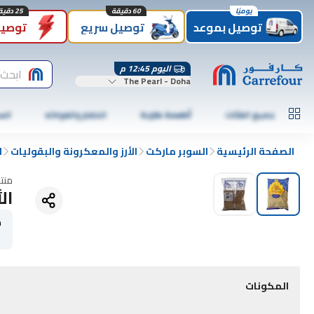
يوميًا
60 دقيقة
25 دقيقة
توصيل بموعد
توصيل سريع
توصيل
اليوم 12:45 م
ابحث
The Pearl - Doha
جميع الفئات
أطعمة طازجة
الخضار والفواكه
الس
الصفحة الرئيسية
السوبر ماركت
الأرز والمعكرونة والبقوليات
ا
منت
ال
ح
1
المكونات