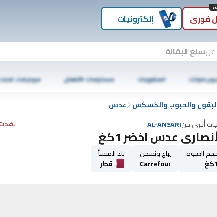
 فوري
إلكترونيات
 عن
سلع البقالة
وبر ماركت
المشروبات
مستلزمات الأطفال
موبايلات، تابلت
لبقول والحبوب والكسكس
عدس
نفدت 
جات أُخرى من
AL-ANSARI
أنصاري عدس اخضر 1كغ
جم العبوة
يباع ويُشحن
بلد المنشأ
كغ
Carrefour
قطر