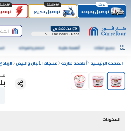
يوميًا
60 دقيقة
25 دقيقة
توصيل بموعد
توصيل سريع
توصيل
غدا 9:00 ص
ابحث
The Pearl - Doha
جميع الفئات
أطعمة طازجة
الخضار والفواكه
الس
الصفحة الرئيسية
أطعمة طازجة
منتجات الألبان والبيض
الزبادي
منت
بلد
ح
2
المكونات