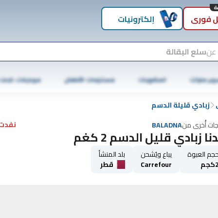
 فوري
إلكترونيات
 عن
سلع البقالة
وبر ماركت
المشروبات
مستلزمات الأطفال
موبايلات، تابلت
زبادي قليلة الدسم
نفدت 
جات أُخرى من
BALADNA
نا زبادي قليل الدسم 2 كغم
جم العبوة
يباع ويُشحن
بلد المنشأ
كجم
Carrefour
قطر