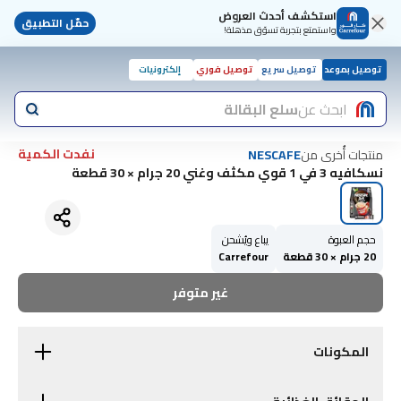
استكشف أحدث العروض
حمّل التطبيق
واستمتع بتجربة تسوّق مذهلة!
توصيل بموعد
توصيل سريع
توصيل فوري
إلكترونيات
ابحث عن
سلع البقالة
نفدت الكمية
منتجات أُخرى من
NESCAFE
نسكافيه 3 في 1 قوي مكثف وغني 20 جرام × 30 قطعة
حجم العبوة
يباع ويُشحن
20 جرام × 30 قطعة
Carrefour
غير متوفر
المكونات