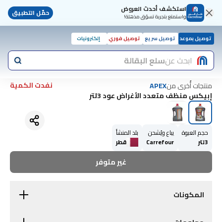
استكشف أحدث العروض
حمّل التطبيق
واستمتع بتجربة تسوّق مذهلة!
توصيل بموعد
توصيل سريع
توصيل فوري
إلكترونيات
ابحث عن
سلع البقالة
نفدت الكمية
منتجات أُخرى من
APEX
إبيكس منظف متعدد الأغراض عود 3لتر
حجم العبوة
يباع ويُشحن
بلد المنشأ
3لتر
Carrefour
قطر
غير متوفر
المكونات